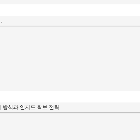
기 투자비법