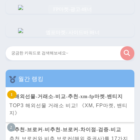
검
색
월간 랭킹
TOP3 해외선물 거래소 비교! 《XM, FP마켓, 밴티
지》
추천 브로커와 비추 브로커(해외 증권사)를 17가지