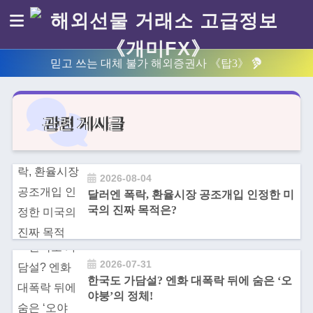
믿고 쓰는 대체 불가 해외증권사 《탑3》
관련 게시글
2026-08-04
달러엔 폭락, 환율시장 공조개입 인정한 미
국의 진짜 목적은?
2026-07-31
한국도 가담설? 엔화 대폭락 뒤에 숨은 ‘오
야붕’의 정체!