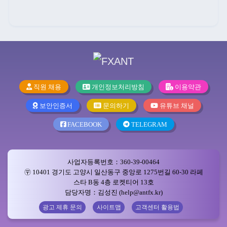
직원 채용
개인정보처리방침
이용약관
보안인증서
문의하기
유튜브 채널
FACEBOOK
TELEGRAM
사업자등록번호：360-39-00464
〶 10401 경기도 고양시 일산동구 중앙로 1275번길 60-30 라페
스타 B동 4층 로켓티어 13호
담당자명：김성진 (help@antfx.kr)
광고 제휴 문의
사이트맵
고객센터 활용법