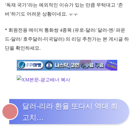
‘독재 국가’라는 예외적인 이슈가 있는 만큼 무턱대고 ‘존
버’하기도 어려운 상황이네요. ㅜㅜ
* 회원전용 메이저 통화쌍 4종목 (유로-달러/ 달러-엔/ 파운
드-달러/ 호주달러-미국달러) 의 리딩 추천가는 본 게시글 하
단을 확인하세요.
달러-리라 환율 또다시 역대 최
고치…