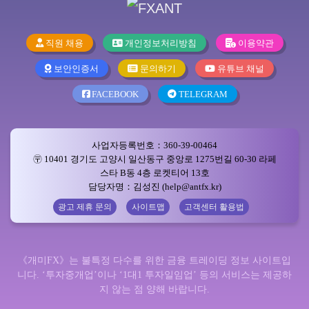
직원 채용
개인정보처리방침
이용약관
보안인증서
문의하기
유튜브 채널
FACEBOOK
TELEGRAM
사업자등록번호：360-39-00464
〶 10401 경기도 고양시 일산동구 중앙로 1275번길 60-30 라페
스타 B동 4층 로켓티어 13호
담당자명：김성진 (help@antfx.kr)
광고 제휴 문의
사이트맵
고객센터 활용법
《개미FX》는 불특정 다수를 위한 금융 트레이딩 정보 사이트입
니다. ‘투자중개업’이나 ‘1대1 투자일임업’ 등의 서비스는 제공하
지 않는 점 양해 바랍니다.