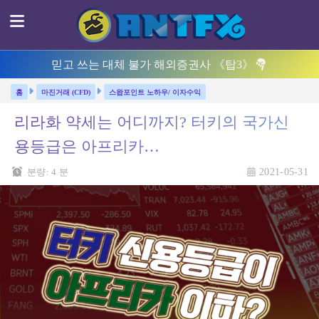
믿고 쓰는 대체 불가 해외증권사 《탑3》
마진거래 (CFD)
스왑포인트 노하우/ 이자수익
리라화 약세는 어디까지? 터키의 국가신
용등급은 아프리카…
분량:
4
분
2021-05-31