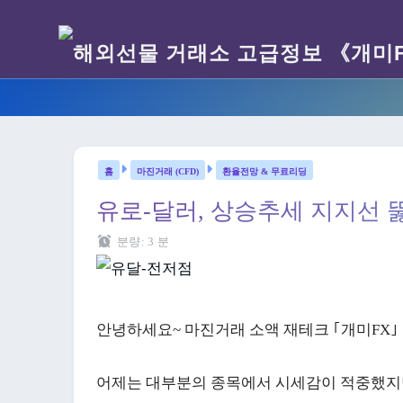
마진거래 (CFD)
환율전망 & 무료리딩
유로-달러, 상승추세 지지선 
분량:
3
분
안녕하세요~ 마진거래 소액 재테크 ｢개미FX｣ 
어제는 대부분의 종목에서 시세감이 적중했지만