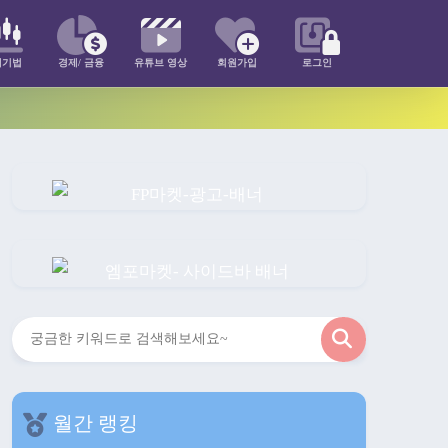
매기법
경제/ 금융
유튜브 영상
회원가입
로그인
검
색
월간 랭킹