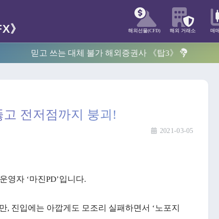
해외선물(CFD)
해외 거래소
매
믿고 쓰는 대체 불가 해외증권사 《탑3》
뚫고 전저점까지 붕괴!
2021-03-05
운영자 ‘마진PD’입니다.
, 진입에는 아깝게도 모조리 실패하면서 ‘노포지