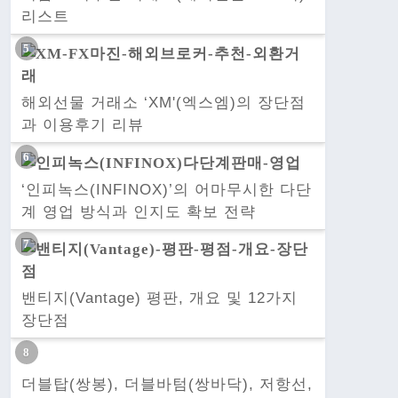
리스트
해외선물 거래소 ‘XM'(엑스엠)의 장단점
과 이용후기 리뷰
‘인피녹스(INFINOX)’의 어마무시한 다단
계 영업 방식과 인지도 확보 전략
밴티지(Vantage) 평판, 개요 및 12가지
장단점
더블탑(쌍봉), 더블바텀(쌍바닥), 저항선,