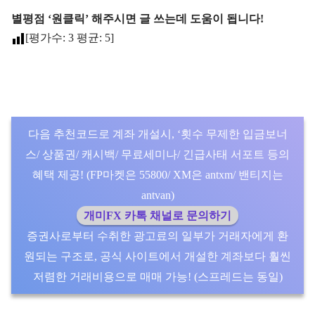
별평점 ‘원클릭’ 해주시면 글 쓰는데 도움이 됩니다!
[평가수:
3
평균:
5
]
다음 추천코드로 계좌 개설시, ‘횟수 무제한 입금보너
스/ 상품권/ 캐시백/ 무료세미나/ 긴급사태 서포트 등의
혜택 제공! (FP마켓은 55800/ XM은 antxm/ 밴티지는
antvan)
개미FX 카톡 채널로 문의하기
증권사로부터 수취한 광고료의 일부가 거래자에게 환
원되는 구조로, 공식 사이트에서 개설한 계좌보다 훨씬
저렴한 거래비용으로 매매 가능! (스프레드는 동일)