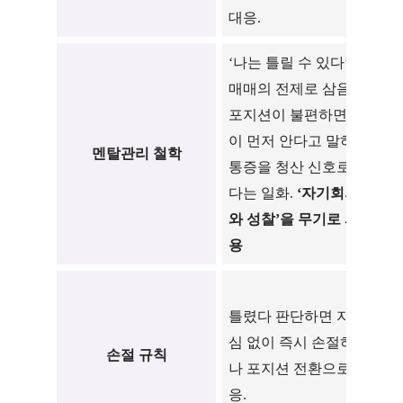
대응.
스
‘나는 틀릴 수 있다’를
감
매매의 전제로 삼음.
분
포지션이 불편하면 몸
가
이 먼저 안다고 말하며
장
멘탈관리 철학
통증을 청산 신호로 썼
돈
다는 일화.
‘자기회의
게
와 성찰’을 무기로 사
용
로
애
틀렸다 판단하면 자존
에
심 없이 즉시 손절하거
g
손절 규칙
나 포지션 전환으로 대
을
응.
절