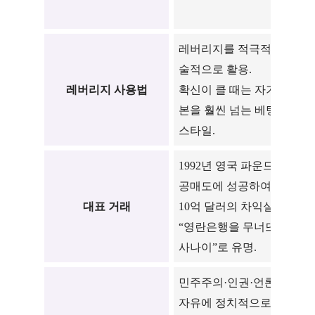
없
레버리지를 적극적·전
기
술적으로 활용.
도
레버리지 사용법
확신이 클 때는 자기자
이
본을 훨씬 넘는 베팅
적
스타일.
하
1992년 영국 파운드화
공매도에 성공하여 약
코
대표 거래
10억 달러의 차익실현.
스
“영란은행을 무너뜨린
유
사나이”로 유명.
민주주의·인권·언론의
재
자유에 정치적으로 개