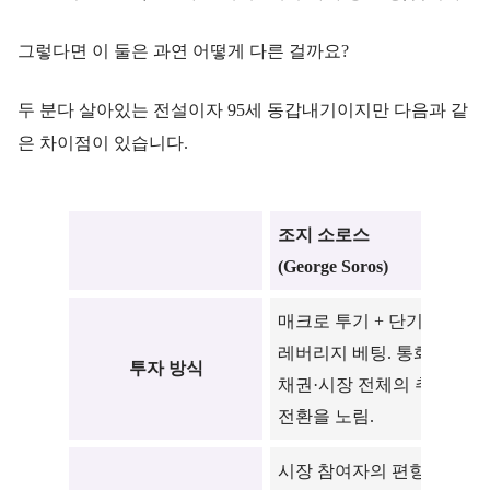
그렇다면 이 둘은 과연 어떻게 다른 걸까요?
두 분다 살아있는 전설이자 95세 동갑내기이지만 다음과 같
은 차이점이 있습니다.
조지 소로스
워
(George Soros)
(
매크로 투기 + 단기·고
가
레버리지 베팅. 통화·
비
투자 방식
채권·시장 전체의 추세
스
전환을 노림.
보
시장 참여자의 편향이
인