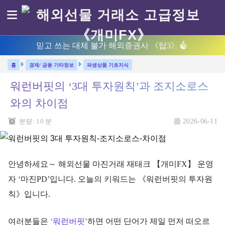
믿고 쓰는 대체 불가 해외증권사 《탑3》
경제/ 금융 기타정보
파생상품 기초지식
워런버핏의 ‘3대 투자원칙’과 조지소로스
와의 차이점
분량:
10
분
2026-06-11
안녕하세요～ 해외선물 마진거래 재태크 【개미FX】 운영
자 ‘마진PD’입니다. 오늘의 키워드는 《워런버핏의 투자원
칙》입니다.
여러분들은
‘워런버핏’
하면 어떤 단어가 제일 먼저 떠오르