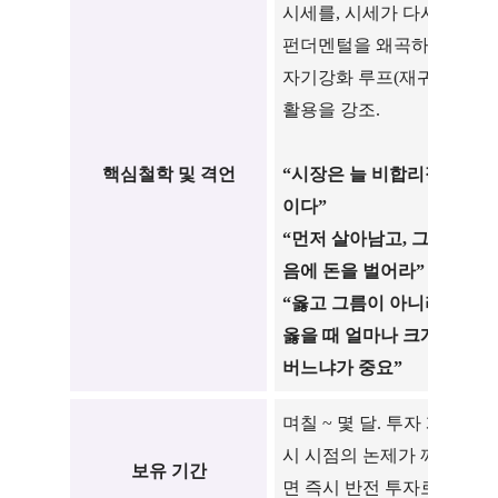
시세를, 시세가 다시
범
펀더멘털을 왜곡하는
c
자기강화 루프(재귀성)
활용을 강조.
“
핵심철학
및 격언
“시장은 늘 비합리적
“
이다”
십
“먼저 살아남고, 그다
을
음에 돈을 벌어라”
“옳고 그름이 아니라,
는
옳을 때 얼마나 크게
그
버느냐가 중요”
며칠 ~ 몇 달. 투자 개
수
시 시점의 논제가 깨지
생
보유 기간
면 즉시 반전 투자로
분