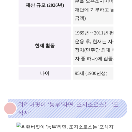
분을 오픈소사이어티
재산 규모
(2026년)
이
재단에 기부하고 남은
할
금액)
1969년 ~ 2011년 펀드
2
운용 후, 현재는 자선·
현재 활동
은
정치(민주당 최대 후원
만
자 중 하나)에 집중.
나이
95세 (1930년생)
9
워런버핏이 ‘농부’라면, 조지소로스는 ‘포
식자’