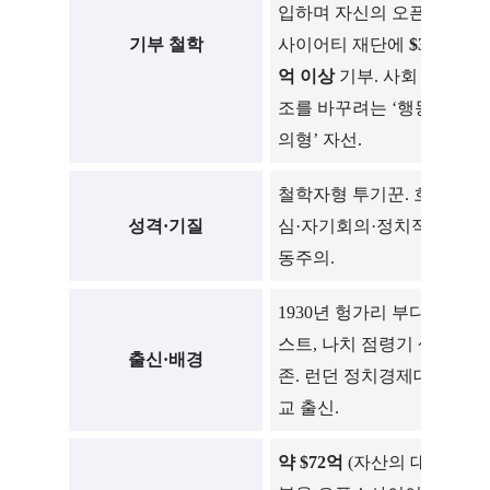
입하며 자신의 오픈소
증
기부 철학
사이어티 재단에
$320
녀
억 이상
기부. 사회 구
운
조를 바꾸려는 ‘행동주
이
의형’ 자선.
자
철학자형 투기꾼. 호기
절
성격·기질
심·자기회의·정치적 행
년
동주의.
도
1930년 헝가리 부다페
미
스트, 나치 점령기 생
출신·배경
마
존. 런던 정치경제대학
식
교 출신.
약 $72억
(자산의 대부
약