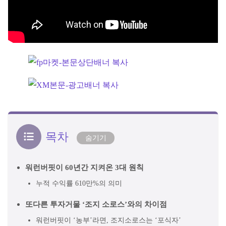
목차
숨기기
워런버핏이 60년간 지켜온 3대 원칙
누적 수익률 610만%의 의미
또다른 투자거물 ‘조지 소로스’와의 차이점
워런버핏이 ‘농부’라면, 조지소로스는 ‘포식자’