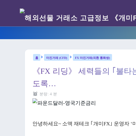
마진거래 (CFD)
FX 마진거래(외환 통화쌍)
《FX 리딩》 세력들의 ｢불타
도록…
분량:
4
분
안녕하세요~ 소액 재테크 ｢개미FX｣ 운영자 ‘