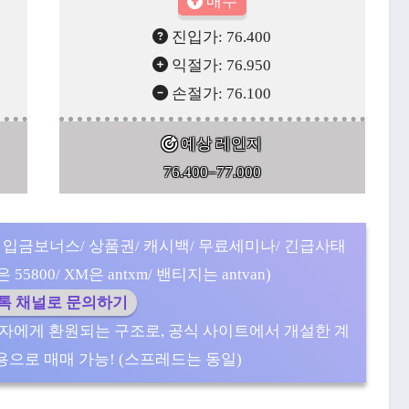
매수
진입가: 76.400
익절가: 76.950
손절가: 76.100
예상 레인지
76.400–77.000
 입금보너스/ 상품권/ 캐시백/ 무료세미나/ 긴급사태
5800/ XM은 antxm/ 밴티지는 antvan)
카톡 채널로 문의하기
자에게 환원되는 구조로, 공식 사이트에서 개설한 계
으로 매매 가능! (스프레드는 동일)