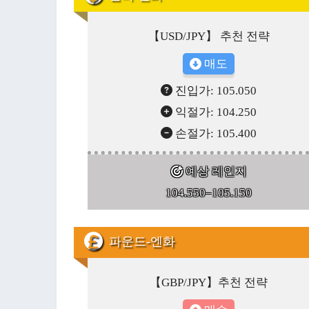
【USD/JPY】 추천 전략
매도
진입가: 105.050
익절가: 104.250
손절가: 105.400
예상 레인지
104.550–105.150
파운드-엔화
【GBP/JPY】추천 전략