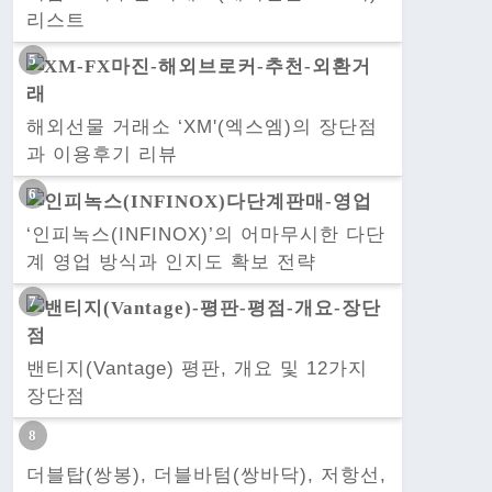
리스트
해외선물 거래소 ‘XM'(엑스엠)의 장단점
과 이용후기 리뷰
‘인피녹스(INFINOX)’의 어마무시한 다단
계 영업 방식과 인지도 확보 전략
밴티지(Vantage) 평판, 개요 및 12가지
장단점
더블탑(쌍봉), 더블바텀(쌍바닥), 저항선,