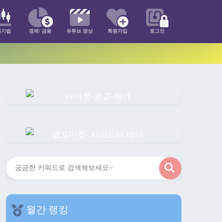
매기법
경제/ 금융
유튜브 영상
회원가입
로그인
검
색
월간 랭킹