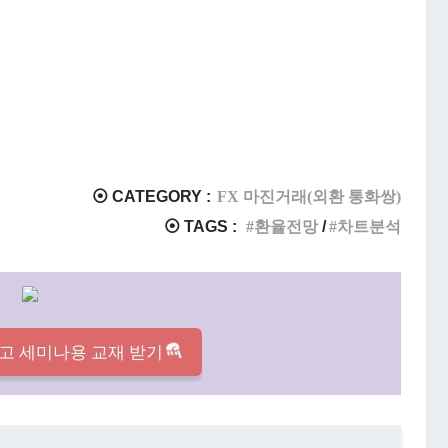
⦿ CATEGORY :
FX 마진거래(외환 통화쌍)
⦿ TAGS :
환율전망
차트분석
고 세미나용 교재 받기