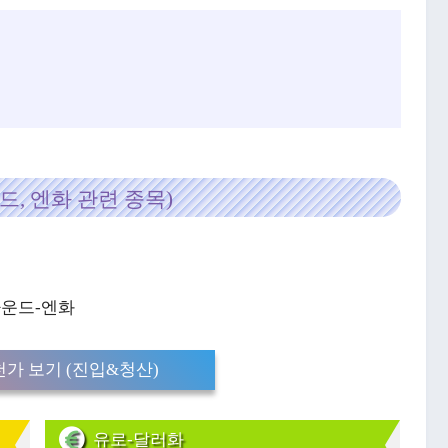
드, 엔화 관련 종목)
파운드-엔화
가 보기 (진입&청산)
유로-달러화