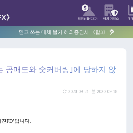
해외선물(CFD)
해외 거래소
매
믿고 쓰는 대체 불가 해외증권사 《탑3》
는 공매도와 숏커버링｣에 당하지 않
2020-09-21
2020-09-18
마진PD’입니다.