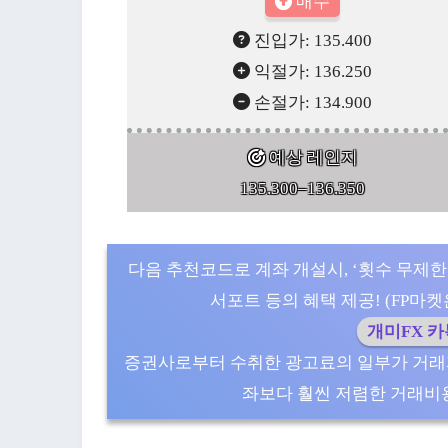
매수
진입가: 135.400
익절가: 136.250
손절가: 134.900
예상 레인지
135.300–136.350
다음 추천코드로 계좌 개설시, ‘횟수 무제한
서포트 등의 혜택 제공! (FP마켓은 5
개미FX 
증권사로부터 수취한 광고료의 일부가 거래
좌보다 훨씬 저렴한 거래비용