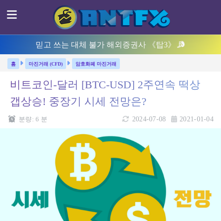
믿고 쓰는 대체 불가 해외증권사 《탑3》
마진거래 (CFD)
암호화폐 마진거래
비트코인-달러 [BTC-USD] 2주연속 떡상
갭상승! 중장기 시세 전망은?
분량:
6
분
2024-07-08
2021-01-04