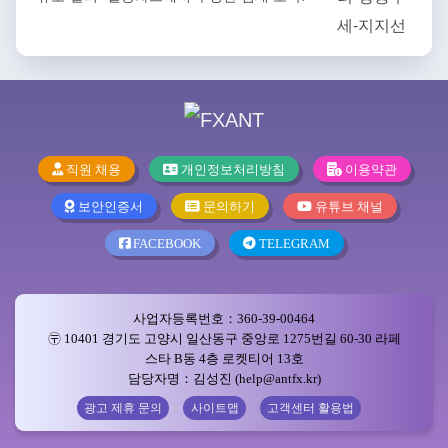
직원 채용
개인정보처리방침
이용약관
보안인증서
문의하기
유튜브 채널
FACEBOOK
TELEGRAM
사업자등록번호：360-39-00464
〶 10401 경기도 고양시 일산동구 중앙로 1275번길 60-30 라페
스타 B동 4층 로켓티어 13호
담당자명：김성진 (help@antfx.kr)
광고 제휴 문의
사이트맵
고객센터 활용법