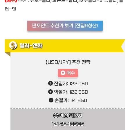
《매수》
추천 : 유로-달러, 파운드-달러, 호주달러-미국달러, 달
러-엔
핀포인트 추천가 보기 (진입&청산)
달러-엔화
【USD/JPY】 추천 전략
매수
진입가: 122.050
익절가: 122.550
손절가: 121.550
예상 레인지
121.45–122.35