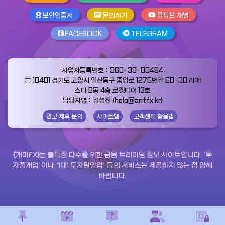
보안인증서
문의하기
유튜브 채널
FACEBOOK
TELEGRAM
사업자등록번호：360-39-00464
〶 10401 경기도 고양시 일산동구 중앙로 1275번길 60-30 라페
스타 B동 4층 로켓티어 13호
담당자명：김성진 (help@antfx.kr)
광고 제휴 문의
사이트맵
고객센터 활용법
《개미FX》는 불특정 다수를 위한 금융 트레이딩 정보 사이트입니다. ‘투
자중개업’이나 ‘1대1 투자일임업’ 등의 서비스는 제공하지 않는 점 양해
바랍니다.