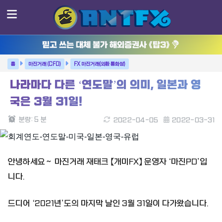
믿고 쓰는 대체 불가 해외증권사 《탑3》
마진거래 (CFD)
FX 마진거래(외환 통화쌍)
나라마다 다른 ‘연도말’의 의미, 일본과 영
국은 3월 31일!
분량:
5
분
2022-04-05
2022-03-31
안녕하세요～ 마진거래 재태크 【개미FX】 운영자 ‘마진PD’입
니다.
드디어 ‘2021년’도의 마지막 날인 3월 31일이 다가왔습니다.