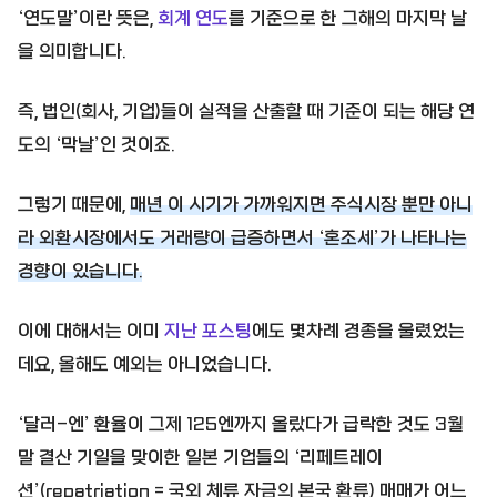
‘연도말’이란 뜻은,
회계 연도
를 기준으로 한 그해의 마지막 날
을 의미합니다.
즉, 법인(회사, 기업)들이 실적을 산출할 때 기준이 되는 해당 연
도의 ‘막날’인 것이죠.
그렇기 때문에,
매년 이 시기가 가까워지면 주식시장 뿐만 아니
라 외환시장에서도 거래량이 급증하면서 ‘혼조세’가 나타나는
경향이 있습니다.
이에 대해서는 이미
지난 포스팅
에도 몇차례 경종을 울렸었는
데요, 올해도 예외는 아니었습니다.
‘달러-엔’ 환율이 그제 125엔까지 올랐다가 급락한 것도 3월
말 결산 기일을 맞이한 일본 기업들의 ‘리페트레이
션’(repatriation = 국외 체류 자금의 본국 환류) 매매가 어느