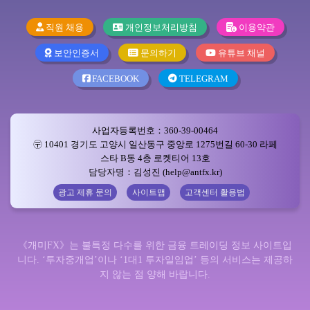
직원 채용
개인정보처리방침
이용약관
보안인증서
문의하기
유튜브 채널
FACEBOOK
TELEGRAM
사업자등록번호：360-39-00464
〶 10401 경기도 고양시 일산동구 중앙로 1275번길 60-30 라페
스타 B동 4층 로켓티어 13호
담당자명：김성진 (help@antfx.kr)
광고 제휴 문의
사이트맵
고객센터 활용법
《개미FX》는 불특정 다수를 위한 금융 트레이딩 정보 사이트입
니다. ‘투자중개업’이나 ‘1대1 투자일임업’ 등의 서비스는 제공하
지 않는 점 양해 바랍니다.