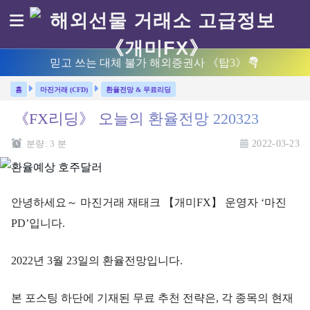
믿고 쓰는 대체 불가 해외증권사 《탑3》
마진거래 (CFD)
환율전망 & 무료리딩
《FX리딩》 오늘의 환율전망 220323
분량:
3
분
2022-03-23
안녕하세요～ 마진거래 재태크 【개미FX】 운영자 ‘마진
PD’입니다.
2022년 3월 23일의 환율전망입니다.
본 포스팅 하단에 기재된 무료 추천 전략은, 각 종목의 현재