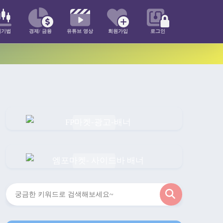
매기법
경제/ 금융
유튜브 영상
회원가입
로그인
검
색