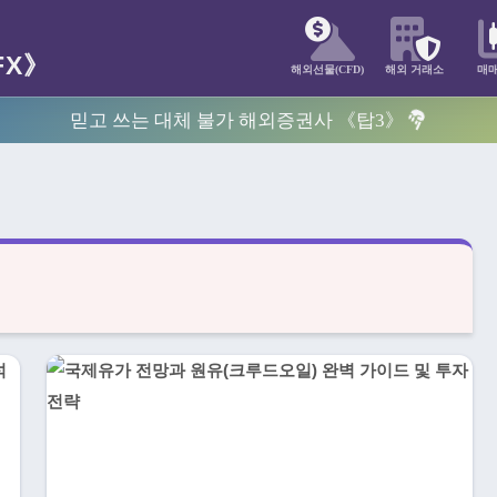
해외선물(CFD)
해외 거래소
매
믿고 쓰는 대체 불가 해외증권사 《탑3》