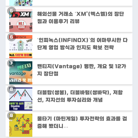
해외선물 거래소 ‘XM'(엑스엠)의 장단
점과 이용후기 리뷰
‘인피녹스(INFINOX)’의 어마무시한 다
단계 영업 방식과 인지도 확보 전략
밴티지(Vantage) 평판, 개요 및 12가
지 장단점
더블탑(쌍봉), 더블바텀(쌍바닥), 저항
선, 지지선의 투자심리와 개념
물타기 (마틴게일) 투자전략의 효과를 검
증해 봤더니…