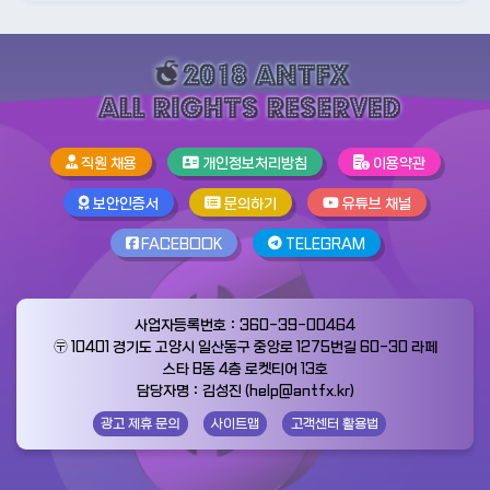
직원 채용
개인정보처리방침
이용약관
보안인증서
문의하기
유튜브 채널
FACEBOOK
TELEGRAM
사업자등록번호：360-39-00464
〶 10401 경기도 고양시 일산동구 중앙로 1275번길 60-30 라페
스타 B동 4층 로켓티어 13호
담당자명：김성진 (help@antfx.kr)
광고 제휴 문의
사이트맵
고객센터 활용법