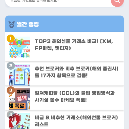
검
색
월간 랭킹
TOP3 해외선물 거래소 비교! 《XM,
FP마켓, 밴티지》
추천 브로커와 비추 브로커(해외 증권사)
를 17가지 항목으로 검증!
컬쳐캐피탈 (CCL)의 불법 영업방식과
사기성 꼼수 마케팅 폭로!
비급 & 비추천 거래소(해외선물 브로커)
리스트