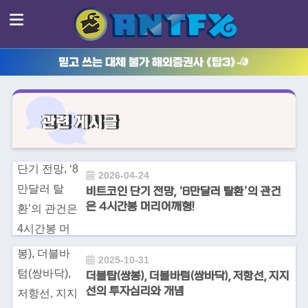
믿고 쓰는 대체 불가 해외증권사 《탑3》
관련 게시글
2026-04-24
비트코인 단기 전망, ‘8만달러 탈환’의 관건
은 4시간봉 머리어깨형!
2025-10-31
더블탑(쌍봉), 더블바텀(쌍바닥), 저항선, 지지
선의 투자심리와 개념