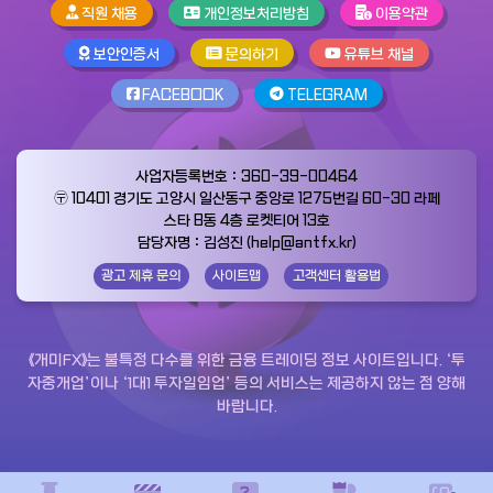
직원 채용
개인정보처리방침
이용약관
보안인증서
문의하기
유튜브 채널
FACEBOOK
TELEGRAM
사업자등록번호：360-39-00464
〶 10401 경기도 고양시 일산동구 중앙로 1275번길 60-30 라페
스타 B동 4층 로켓티어 13호
담당자명：김성진 (help@antfx.kr)
광고 제휴 문의
사이트맵
고객센터 활용법
《개미FX》는 불특정 다수를 위한 금융 트레이딩 정보 사이트입니다. ‘투
자중개업’이나 ‘1대1 투자일임업’ 등의 서비스는 제공하지 않는 점 양해
바랍니다.