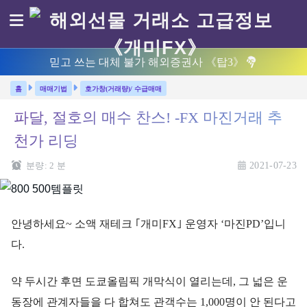
믿고 쓰는 대체 불가 해외증권사 《탑3》
매매기법
호가창(거래량)/ 수급매매
파달, 절호의 매수 찬스! -FX 마진거래 추
천가 리딩
분량:
2
분
2021-07-23
안녕하세요~ 소액 재테크 ｢개미FX｣ 운영자 ‘마진PD’입니
다.
약 두시간 후면 도쿄올림픽 개막식이 열리는데, 그 넓은 운
동장에 관계자들을 다 합쳐도 관객수는 1,000명이 안 된다고