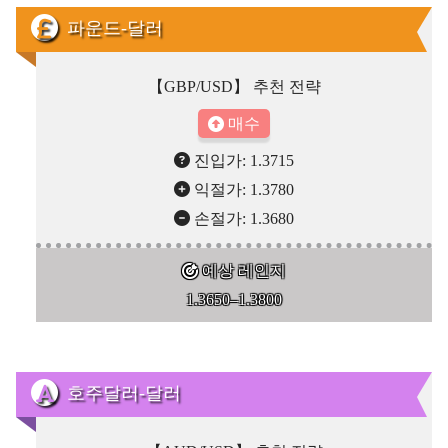
파운드-달러
【GBP/USD】 추천 전략
매수
진입가: 1.3715
익절가: 1.3780
손절가: 1.3680
예상 레인지
1.3650–1.3800
호주달러-달러