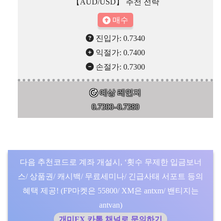
【AUD/USD】 추천 전략
매수
진입가: 0.7340
익절가: 0.7400
손절가: 0.7300
예상 레인지
0.7300–0.7380
다음 추천코드로 계좌 개설시, ‘횟수 무제한 입금보너
스/ 상품권/ 캐시백/ 무료세미나/ 긴급사태 서포트 등의
혜택 제공! (FP마켓은 55800/ XM은 antxm/ 밴티지는
antvan)
개미FX 카톡 채널로 문의하기