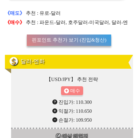
《매도》
추천 : 유로-달러
《매수》
추천 : 파운드-달러, 호주달러-미국달러, 달러-엔
핀포인트 추천가 보기 (진입&청산)
달러-엔화
【USD/JPY】 추천 전략
매수
진입가: 110.300
익절가: 110.650
손절가: 109.950
예상 레인지