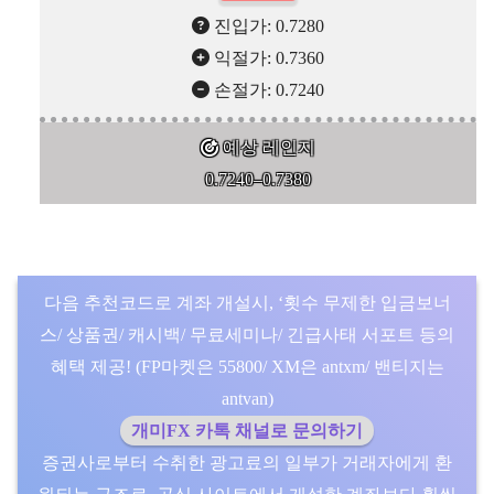
진입가: 0.7280
익절가: 0.7360
손절가: 0.7240
예상 레인지
0.7240–0.7380
다음 추천코드로 계좌 개설시, ‘횟수 무제한 입금보너
스/ 상품권/ 캐시백/ 무료세미나/ 긴급사태 서포트 등의
혜택 제공! (FP마켓은 55800/ XM은 antxm/ 밴티지는
antvan)
개미FX 카톡 채널로 문의하기
증권사로부터 수취한 광고료의 일부가 거래자에게 환