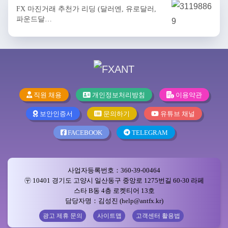
FX 마진거래 추천가 리딩 (달러엔, 유로달러,
파운드달…
직원 채용
개인정보처리방침
이용약관
보안인증서
문의하기
유튜브 채널
FACEBOOK
TELEGRAM
사업자등록번호：360-39-00464
〶 10401 경기도 고양시 일산동구 중앙로 1275번길 60-30 라페
스타 B동 4층 로켓티어 13호
담당자명：김성진 (help@antfx.kr)
광고 제휴 문의
사이트맵
고객센터 활용법