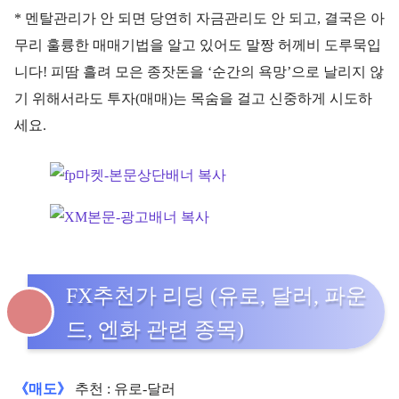
* 멘탈관리가 안 되면 당연히 자금관리도 안 되고, 결국은 아
무리 훌륭한 매매기법을 알고 있어도 말짱 허께비 도루묵입
니다! 피땀 흘려 모은 종잣돈을 ‘순간의 욕망’으로 날리지 않
기 위해서라도 투자(매매)는 목숨을 걸고 신중하게 시도하
세요.
FX추천가 리딩 (유로, 달러, 파운
드, 엔화 관련 종목)
《매도》
추천 : 유로-달러