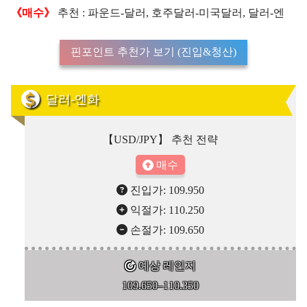
《매수》
추천 : 파운드-달러, 호주달러-미국달러, 달러-엔
핀포인트 추천가 보기 (진입&청산)
달러-엔화
【USD/JPY】 추천 전략
매수
진입가: 109.950
익절가: 110.250
손절가: 109.650
예상 레인지
109.650–110.350