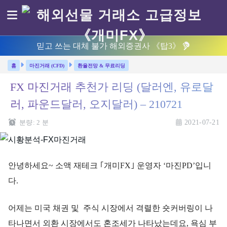
믿고 쓰는 대체 불가 해외증권사 《탑3》
마진거래 (CFD)
환율전망 & 무료리딩
FX 마진거래 추천가 리딩 (달러엔, 유로달
러, 파운드달러, 오지달러) – 210721
분량:
2
분
2021-07-21
안녕하세요~ 소액 재테크 ｢개미FX｣ 운영자 ‘마진PD’입니
다.
어제는 미국 채권 및 주식 시장에서 격렬한 숏커버링이 나
타나면서 외환 시장에서도 혼조세가 나타났는데요, 욕심 부