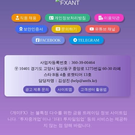
직원 채용
개인정보처리방침
이용약관
보안인증서
문의하기
유튜브 채널
FACEBOOK
TELEGRAM
사업자등록번호：360-39-00464
〶 10401 경기도 고양시 일산동구 중앙로 1275번길 60-30 라페
스타 B동 4층 로켓티어 13호
담당자명：김성진 (help@antfx.kr)
광고 제휴 문의
사이트맵
고객센터 활용법
《개미FX》는 불특정 다수를 위한 금융 트레이딩 정보 사이트입
니다. ‘투자중개업’이나 ‘1대1 투자일임업’ 등의 서비스는 제공하
지 않는 점 양해 바랍니다.