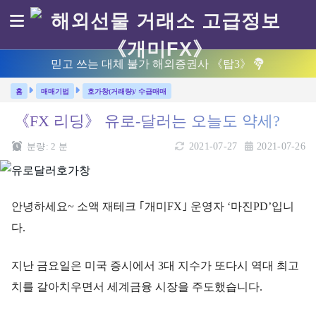
믿고 쓰는 대체 불가 해외증권사 《탑3》
매매기법
호가창(거래량)/ 수급매매
《FX 리딩》 유로-달러는 오늘도 약세?
분량:
2
분
2021-07-27
2021-07-26
안녕하세요~ 소액 재테크 ｢개미FX｣ 운영자 ‘마진PD’입니
다.
지난 금요일은 미국 증시에서 3대 지수가 또다시 역대 최고
치를 갈아치우면서 세계금융 시장을 주도했습니다.