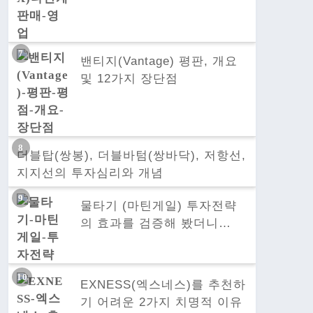
밴티지(Vantage) 평판, 개요
및 12가지 장단점
더블탑(쌍봉), 더블바텀(쌍바닥), 저항선,
지지선의 투자심리와 개념
물타기 (마틴게일) 투자전략
의 효과를 검증해 봤더니…
EXNESS(엑스네스)를 추천하
기 어려운 2가지 치명적 이유