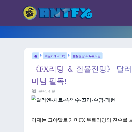
마진거래 (CFD)
환율전망 & 무료리딩
《FX리딩 ＆ 환율전망》 달러-
미님 필독!
분량:
4
분
어제는 그야말로 개미FX 무료리딩의 진수를 