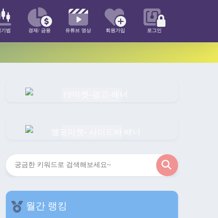
매기법
경제/ 금융
유튜브 영상
회원가입
로그인
검
색
월간 랭킹