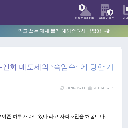
해외선물(CFD)
해외 거래소
매
믿고 쓰는 대체 불가 해외증권사 《탑3》
엔화 매도세의 ‘속임수’ 에 당한 개
2020-08-11
2019-05-17
보여준 하루가 아니였나 라고 자화자찬을 해봅니다.