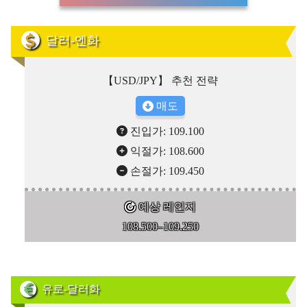
달러-엔화
【USD/JPY】 추천 전략
매도
진입가: 109.100
익절가: 108.600
손절가: 109.450
예상 레인지
108.500–109.250
유로-달러화