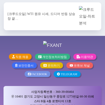
[크루드오일] WTI 원유 시세, 드디어 반등 상승
장 끝…
직원 채용
개인정보처리방침
이용약관
보안인증서
문의하기
유튜브 채널
FACEBOOK
TELEGRAM
사업자등록번호：360-39-00464
〶 10401 경기도 고양시 일산동구 중앙로 1275번길 60-30 라페
스타 B동 4층 로켓티어 13호