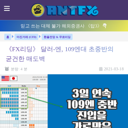
믿고 쓰는 대체 불가 해외증권사 《탑3》
마진거래 (CFD)
환율전망 & 무료리딩
《FX리딩》 달러-엔, 109엔대 초중반의
굳건한 매도벽
분량:
4
분
2021-03-18