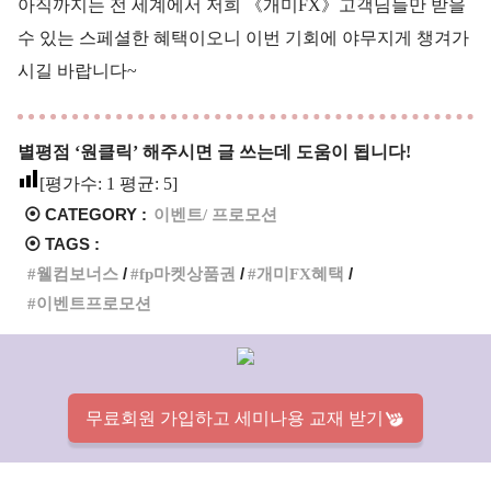
아직까지는 전 세계에서 저희 《개미FX》고객님들만 받을
수 있는 스페셜한 혜택이오니 이번 기회에 야무지게 챙겨가
시길 바랍니다~
별평점 ‘원클릭’ 해주시면 글 쓰는데 도움이 됩니다!
[평가수:
1
평균:
5
]
⦿ CATEGORY :
이벤트/ 프로모션
⦿ TAGS :
웰컴보너스
fp마켓상품권
개미FX혜택
이벤트프로모션
무료회원 가입하고 세미나용 교재 받기