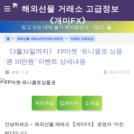
믿고 쓰는 대체 불가 해외증권사 《탑3》
해외선물 거래소(마진거래 브로커)
이벤트/ 프로모션
《3월31일까지》 FP마켓 ‘유니클로 상품
권 10만원’ 이벤트 상세내용
분량:
5
분
2025-03-03
계좌개설
탑페이지
소개글
안녕하세요～ 해외선물 재태크 【개미FX】 운영자 ‘마진
PD’입니다.