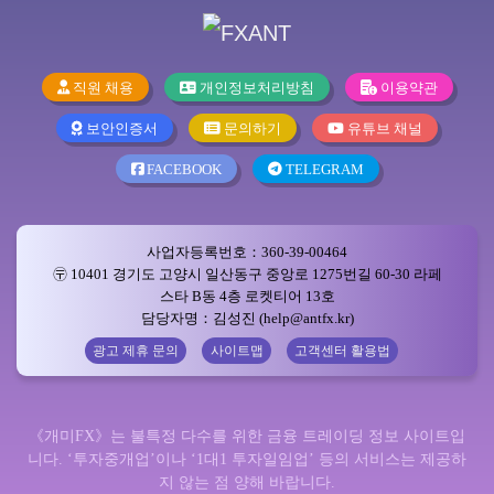
직원 채용
개인정보처리방침
이용약관
보안인증서
문의하기
유튜브 채널
FACEBOOK
TELEGRAM
사업자등록번호：360-39-00464
〶 10401 경기도 고양시 일산동구 중앙로 1275번길 60-30 라페
스타 B동 4층 로켓티어 13호
담당자명：김성진 (help@antfx.kr)
광고 제휴 문의
사이트맵
고객센터 활용법
《개미FX》는 불특정 다수를 위한 금융 트레이딩 정보 사이트입
니다. ‘투자중개업’이나 ‘1대1 투자일임업’ 등의 서비스는 제공하
지 않는 점 양해 바랍니다.