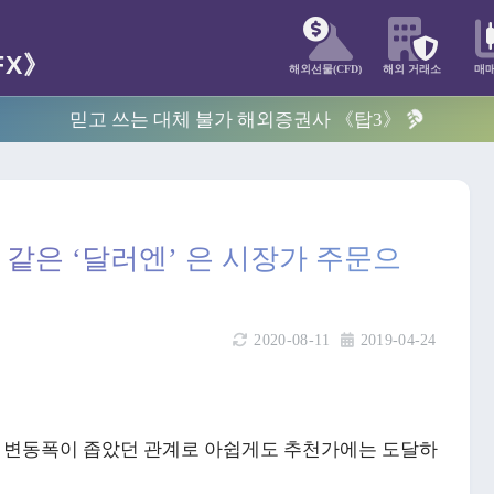
해외선물(CFD)
해외 거래소
매
믿고 쓰는 대체 불가 해외증권사 《탑3》
 같은 ‘달러엔’ 은 시장가 주문으
2020-08-11
2019-04-24
은 변동폭이 좁았던 관계로 아쉽게도 추천가에는 도달하