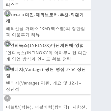
리스트
해외선물 거래소 ‘XM'(엑스엠)의 장단점
과 이용후기 리뷰
‘인피녹스(INFINOX)’의 어마무시한 다단
계 영업 방식과 인지도 확보 전략
밴티지(Vantage) 평판, 개요 및 12가지
장단점
더블탑(쌍봉), 더블바텀(쌍바닥), 저항선,