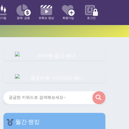
매기법
경제/ 금융
유튜브 영상
회원가입
로그인
검
색
월간 랭킹