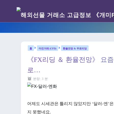
마진거래 (CFD)
환율전망 & 무료리딩
《FX리딩 ＆ 환율전망》 요즘
로…
분량:
3
분
어제도 시세관은 틀리지 않았지만 ‘달러-엔’
지 못했네요.