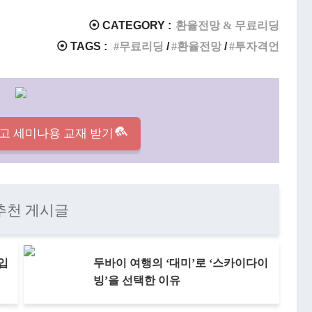
⦿ CATEGORY :
환율전망 & 무료리딩
⦿ TAGS :
무료리딩
환율전망
투자격언
고 세미나용 교재 받기
추천 게시글
 입
두바이 여행의 ‘대미’로 ‘스카이다이
빙’을 선택한 이유