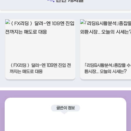
＜FX리딩＞ 달러-엔 109엔 진입 전
｢리딩&시황분석｣종잡을 수
까지는 매도로 대응
환시장... 오늘의 시세는?
글쓴이 정보