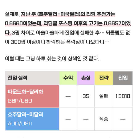
실제로,
지난 주 <호주달러-미국달러>의 리딩 추천가는
0.6660이었는데, 리딩글 포스팅 이후의 고가는 0.6657이었
다.
3핍 차이로 아슬아슬하게 진입에 실패한 후… 되돌림도 없
이 300핍 이상이나 하락하는 폭락장이 나오다니…
이럴 때는 그냥 하루 쉬는 것이 상책인 것 같다.
전일 실적
수익
손실
전략
진입
파운드화-달러화
—
35
실패
1.3010
GBP/USD
호주달러-미달러
—
—
적중
—
AUD/USD