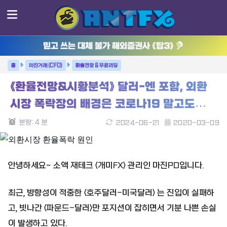
믿고 쓰는 대체 불가 해외증권사 《탑3》
마진거래 (CFD)
환율전망 & 무료리딩
《환율전망&시황분석》 달러-엔 포함, 외환
시장 폭락장의 배경은 코로나19 말고도…
분량:
4
분
2024-06-21
2020-03-09
안녕하세요~ 소액 재테크 <개미FX> 관리인 마진PD입니다.
최근, 방향성이 적중한 <호주달러-미국달러> 는 진입이 실패하
고, 빗나간 <파운드-달러>만 포지션이 잡히면서 기분 나쁜 손실
이 발생하고 있다.