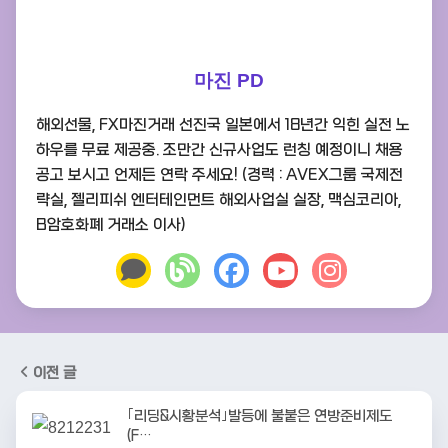
마진 PD
해외선물, FX마진거래 선진국 일본에서 18년간 익힌 실전 노
하우를 무료 제공중. 조만간 신규사업도 런칭 예정이니 채용
공고 보시고 언제든 연락 주세요! (경력 : AVEX그룹 국제전
략실, 젤리피쉬 엔터테인먼트 해외사업실 실장, 맥심코리아,
B암호화폐 거래소 이사)
이전 글
｢리딩&시황분석｣발등에 불붙은 연방준비제도
(F…