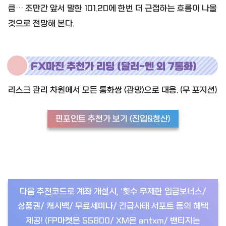
큼… 조만간 앞서 말한 101.20에 한번 더 근접하는 흐름이 나올
것으로 전망해 본다.
FX마진 추천가 리딩 (달러-엔 외 7통화)
리스크 관리 차원에서 모든 통화쌍 <관망>으로 대응. (무 포지션)
핀포인트 추천가 보기 (진입&청산)
다음 추천코드로 계좌 개설시, ‘횟수 무제한 입금보너스/
상품권/ 캐시백/ 무료세미나/ 긴급사태 서포트 등의 혜택
제공! (FP마켓은 55800/ XM은 antxm/ 밴티지는