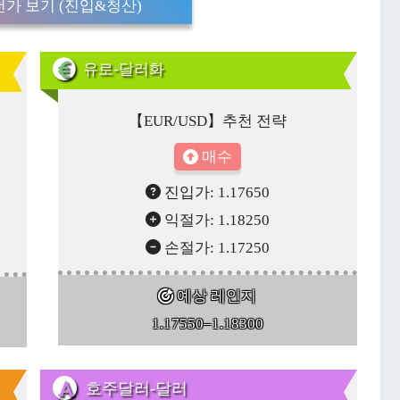
가 보기 (진입&청산)
유로-달러화
【EUR/USD】추천 전략
매수
진입가: 1.17650
익절가: 1.18250
손절가: 1.17250
예상 레인지
1.17550–1.18300
호주달러-달러