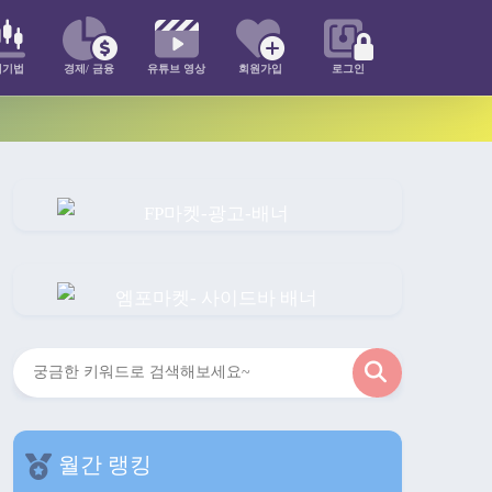
매기법
경제/ 금융
유튜브 영상
회원가입
로그인
검
색
월간 랭킹