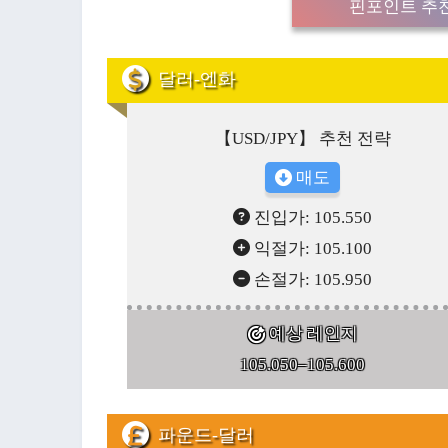
핀포인트 추천
달러-엔화
【USD/JPY】 추천 전략
매도
진입가: 105.550
익절가: 105.100
손절가: 105.950
예상 레인지
105.050–105.600
파운드-달러