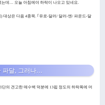
였는데… 오늘 아침에야 하락이 나오고 있네요.
 대상은 다음 4종목. ｢유로-달러/ 달러-엔/ 파운드-달
 파달, 그러나…
단의 견고한 매수벽 덕분에 13핍 정도의 하락폭에 머