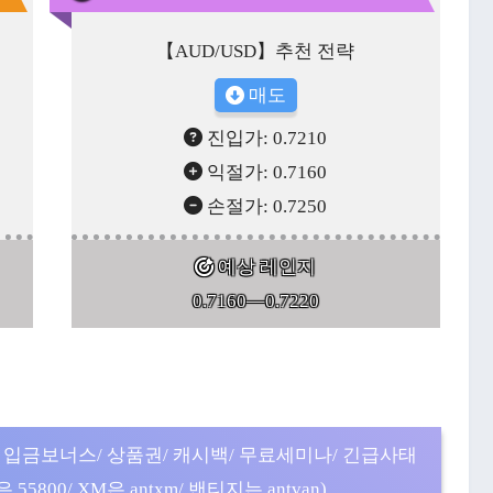
【AUD/USD】추천 전략
매도
진입가:
0.7210
익절가:
0.7160
손절가:
0.7250
예상 레인지
0.7160
—
0.7220
 입금보너스/ 상품권/ 캐시백/ 무료세미나/ 긴급사태
5800/ XM은 antxm/ 밴티지는 antvan)