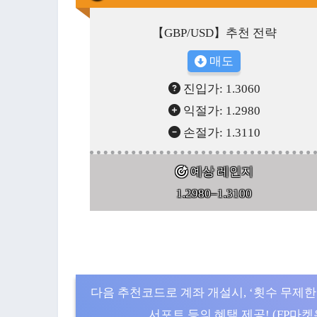
【GBP/USD】추천 전략
매도
진입가:
1.3060
익절가: 1.2980
손절가:
1.3110
예상 레인지
1.2980–
1.3100
다음 추천코드로 계좌 개설시, ‘횟수 무제한
서포트 등의 혜택 제공! (FP마켓은 5