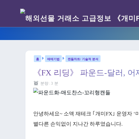
매매기법
캔들차트/ 기술적 분석
《FX 리딩》 파운드-달러, 어
분량:
3
분
안녕하세요~ 소액 재테크 ｢개미FX｣ 운영자 
별다른 손익없이 지나간 하루였습니다.