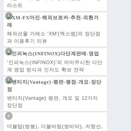
리스트
해외선물 거래소 ‘XM'(엑스엠)의 장단점
과 이용후기 리뷰
‘인피녹스(INFINOX)’의 어마무시한 다단
계 영업 방식과 인지도 확보 전략
밴티지(Vantage) 평판, 개요 및 12가지
장단점
더블탑(쌍봉), 더블바텀(쌍바닥), 저항선,