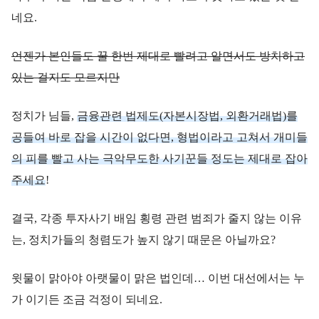
네요.
언젠가 본인들도 꿀 한번 제대로 빨려고 알면서도 방치하고
있는 걸지도 모르지만
정치가 님들,
금융관련 법제도(자본시장법, 외환거래법)를
공들여 바로 잡을 시간이 없다면, 형법이라고 고쳐서 개미들
의 피를 빨고 사는
극
악
무
도
한
사기꾼들 정도는 제대로 잡아
주세요
!
결국, 각종 투자사기 배임 횡령 관련 범죄가 줄지 않는 이유
는, 정치가들의 청렴도가 높지 않기 때문은 아닐까요?
윗물이 맑아야 아랫물이 맑은 법인데… 이번 대선에서는 누
가 이기든 조금 걱정이 되네요.