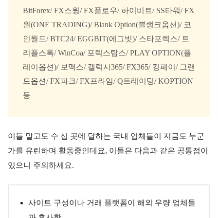
BitForex/ FX스윙/ FX플로우/ 하이비트/ SS타워/ FX
원(ONE TRADING)/ Blank Option(블랭크옵션)/ 코
인월드/ BTC24/ EGGBIT(에그빗)/ 스타포렉스/ 트
리플스톡/ WinCoa/ 포렉스탑스/ PLAY OPTION(플
레이옵션)/ 보맥스/ 갤럭시365/ FX365/ 킹페이/ 그랜
드옵션/ FX파크/ FX프라임/ Q트레이딩/ KOPTION
등
이들 말고도 수 십 곳에 달하는 국내 업체들이 지금도 누군
가를 유린하며 활동중인데요, 이들은 다음과 같은 공통점이
있으니 주의하세요.
사이트 구성이나 거래 플랫폼이 해외 우량 업체들
과 흡사함.