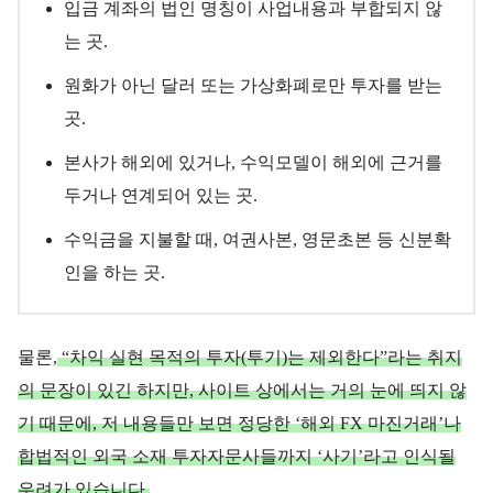
입금 계좌의 법인 명칭이 사업내용과 부합되지 않
는 곳.
원화가 아닌 달러 또는 가상화폐로만 투자를 받는
곳.
본사가 해외에 있거나, 수익모델이 해외에 근거를
두거나 연계되어 있는 곳.
수익금을 지불할 때, 여권사본, 영문초본 등 신분확
인을 하는 곳.
물론,
“차익 실현 목적의 투자(투기)는 제외한다”라는 취지
의 문장이 있긴 하지만, 사이트 상에서는 거의 눈에 띄지 않
기 때문에, 저 내용들만 보면 정당한 ‘해외 FX 마진거래’나
합
법
적
인
외국 소재 투자자문사들까지 ‘사기’라고 인식될
우려가 있습니다.