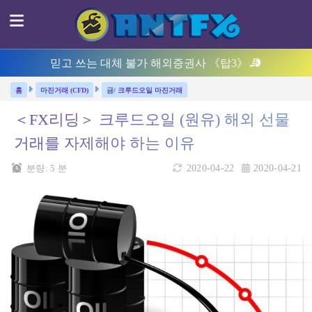
믿고 쓰는 대체 불가 해외증권사 《탑3》
마진거래 (CFD)
금/ 크루드오일 마진거래
＜FX리딩＞ 크루드오일 (원유) 해외 선물
거래를 자제해야 하는 이유
분량:
5
분
2020-04-22
2020-04-21