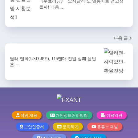
《무료리딩》 ‘오지달러’도 일봉차트 전고점
돌파! 다음 …
다음 글
달러-엔화(USD-JPY), 115엔대 진입 실패 원인
은…
직원 채용
개인정보처리방침
이용약관
보안인증서
문의하기
유튜브 채널