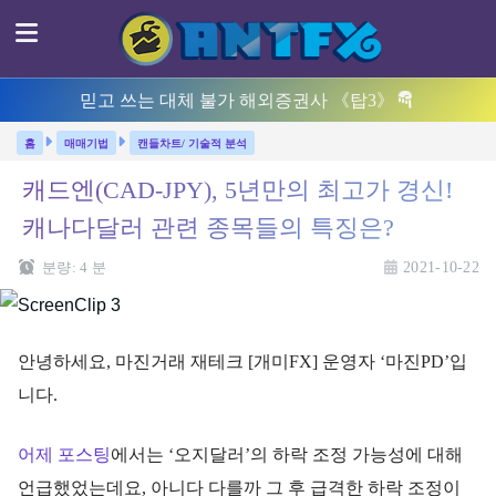
믿고 쓰는 대체 불가 해외증권사 《탑3》
매매기법
캔들차트/ 기술적 분석
캐드엔(CAD-JPY), 5년만의 최고가 경신!
캐나다달러 관련 종목들의 특징은?
분량:
4
분
2021-10-22
안녕하세요, 마진거래 재테크 [개미FX] 운영자 ‘마진PD’입
니다.
어제 포스팅
에서는 ‘오지달러’의 하락 조정 가능성에 대해
언급했었는데요, 아니다 다를까 그 후 급격한 하락 조정이