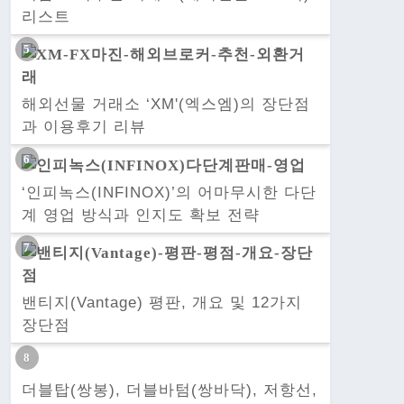
리스트
해외선물 거래소 ‘XM'(엑스엠)의 장단점
과 이용후기 리뷰
‘인피녹스(INFINOX)’의 어마무시한 다단
계 영업 방식과 인지도 확보 전략
밴티지(Vantage) 평판, 개요 및 12가지
장단점
더블탑(쌍봉), 더블바텀(쌍바닥), 저항선,