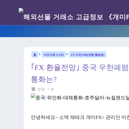
마진거래 (CFD)
FX 마진거래(외환 통화쌍)
｢FX 환율전망｣ 중국 우한폐렴
통화는?
분량:
5
분
안녕하세요~ 소액 재테크 개미FX> 관리인 마