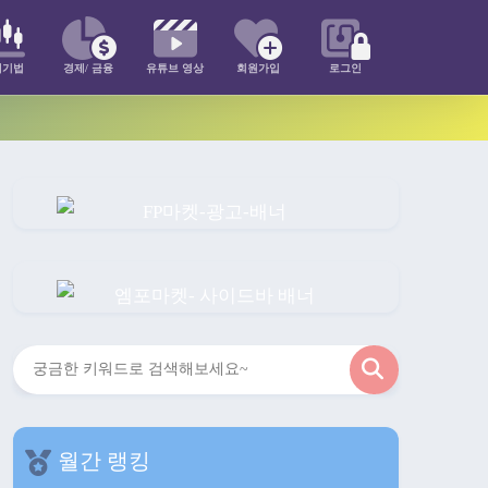
매기법
경제/ 금융
유튜브 영상
회원가입
로그인
검
색
월간 랭킹