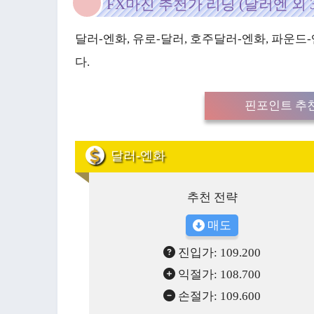
FX마진 추천가 리딩 (달러엔 외 
달러-엔화, 유로-달러, 호주달러-엔화, 파운드
다.
핀포인트 추천
달러-엔화
추천 전략
매도
진입가: 109.200
익절가: 108.700
손절가: 109.600