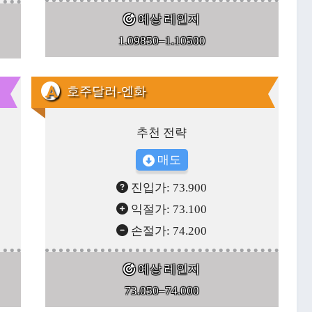
예상 레인지
1.09850–1.10500
호주달러-엔화
추천 전략
매도
진입가: 73.900
익절가: 73.100
손절가: 74.200
예상 레인지
73.050–74.000