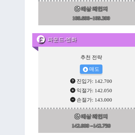
예상 레인지
108.600–109.300
파운드-엔화
추천 전략
매도
진입가: 142.700
익절가: 142.050
손절가: 143.000
예상 레인지
142.000 –142.750