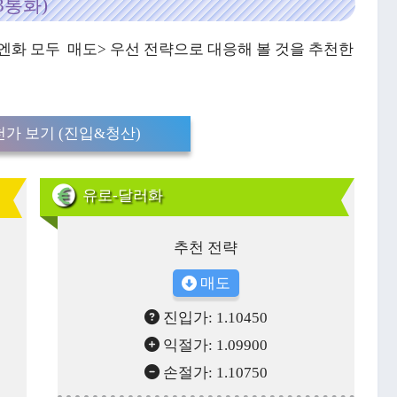
3통화)
-엔화 모두 매도> 우선 전략으로 대응해 볼 것을 추천한
가 보기 (진입&청산)
유로-달러화
추천 전략
매도
진입가: 1.10450
익절가: 1.09900
손절가: 1.10750