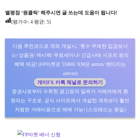
별평점 ‘원클릭’ 해주시면 글 쓰는데 도움이 됩니다!
[평가수:
4
평균:
5
]
다음 추천코드로 계좌 개설시, ‘횟수 무제한 입금보너
스/ 상품권/ 캐시백/ 무료세미나/ 긴급사태 서포트 등의
혜택 제공! (FP마켓은 55800/ XM은 antxm/ 밴티지는
antvan)
개미FX 카톡 채널로 문의하기
증권사로부터 수취한 광고료의 일부가 거래자에게 환
원되는 구조로, 공식 사이트에서 개설한 계좌보다 훨씬
저렴한 거래비용으로 매매 가능! (스프레드는 동일)