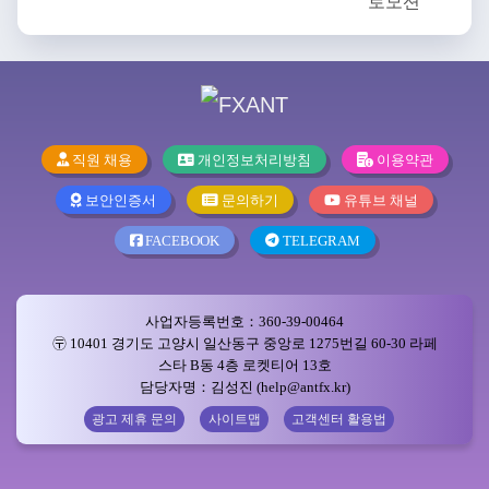
직원 채용
개인정보처리방침
이용약관
보안인증서
문의하기
유튜브 채널
FACEBOOK
TELEGRAM
사업자등록번호：360-39-00464
〶 10401 경기도 고양시 일산동구 중앙로 1275번길 60-30 라페
스타 B동 4층 로켓티어 13호
담당자명：김성진 (help@antfx.kr)
광고 제휴 문의
사이트맵
고객센터 활용법