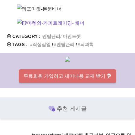
⦿ CATEGORY :
멘탈관리/ 마인드셋
⦿ TAGS :
작심삼일
멘탈관리
뇌과학
무료회원 가입하고 세미나용 교재 받기
추천 게시글