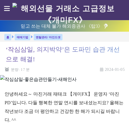
믿고 쓰는 대체 불가 해외증권사 《탑3》
매매기법
멘탈관리/ 마인드셋
‘작심삼일, 의지박약’은 도파민 습관 개선
으로 해결!
분량:
17
분
2024-01-05
안녕하세요～ 마진거래 재태크 【개미FX】 운영자 ‘마진
PD’입니다. 다들 행복한 연말 연시를 보내셨는지요? 올해는
작년보다 조금 더 평안하고 건강한 한 해가 되시길 바랍니
다. ^^