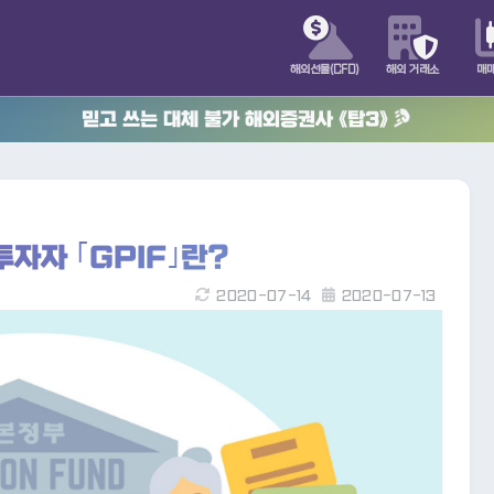
해외선물(CFD)
해외 거래소
매
믿고 쓰는 대체 불가 해외증권사 《탑3》
자자 ｢GPIF｣란?
2020-07-14
2020-07-13