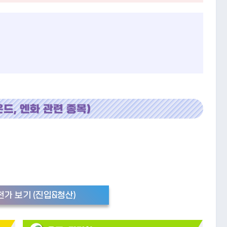
운드, 엔화 관련 종목)
가 보기 (진입&청산)