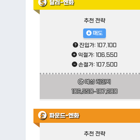
달러-엔화
추천 전략
매도
진입가: 107.100
익절가: 106.550
손절가: 107.500
예상 레인지
106.550–107.200
파운드-엔화
추천 전략