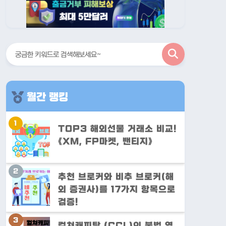
검
색
월간 랭킹
TOP3 해외선물 거래소 비교!
《XM, FP마켓, 밴티지》
추천 브로커와 비추 브로커(해
외 증권사)를 17가지 항목으로
검증!
컬쳐캐피탈 (CCL)의 불법 영