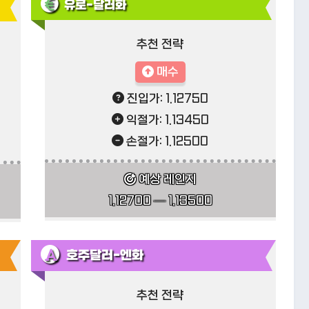
유로-달러화
추천 전략
매수
진입가: 1.12750
익절가: 1.13450
손절가: 1.12500
예상 레인지
1.12700 — 1.13500
호주달러-엔화
추천 전략