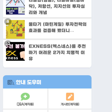
더블탑(쌍봉), 더블바텀(쌍바
닥), 저항선, 지지선의 투자심
리와 개념
물타기 (마틴게일) 투자전략의
효과를 검증해 봤더니…
EXNESS(엑스네스)를 추천
하기 어려운 2가지 치명적 이
유
안내 도우미
Q&A(제작중)
게시판(제작중)