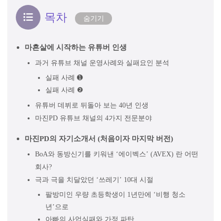
목차
숨기기
마흔살에 시작하는 유튜버 인생
과거 유튜브 채널 운영사례와 실패요인 분석
실패 사례 ➊
실패 사례 ❷
유튜버 데뷔로 뒤돌아 보는 40년 인생
마진PD 유튜브 채널의 4가지 전문분야
마진PD의 자기소개서 (처음이자 마지막 버전)
BoA와 동방신기를 키워낸 ‘에이벡스’ (AVEX) 란 어떤
회사?
극과 극을 치달았던 ‘쓰레기’ 10대 시절
팔방미인 우량 초등학생이 1년만에 ‘비행 청소
년’으로
아빠의 사업실패와 가정 파탄