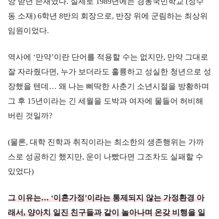
앙 받던 존재였다. 실제로 1989년에는 경동국민학교 (성수
동 소재) 6학년 8반의 회장으로, 반장 위에 군림하는 최상위
임원이었다.
역사에 ‘만약’이란 단어를 적용할 수는 없지만, 만약 그대로
잘 자라줬다면, 누가 보더라도 훌륭하고 성실한 청년으로 성
장했을 텐데… 왜 나는 삐딱한 사춘기 소년시절을 방황하며
그 후 15년이라는 긴 세월을 도박과 여자에 물들어 허비해
버린 것일까?
(물론, 대학 진학과 취직이라는 최소한의 생존행위는 가까
스로 성공하긴 했지만, 운이 나빴다면 그조차도 실패할 수
있었다)
그 이유는… ‘이혼가정’이라는 통제되지 않는 가정환경 아
래서, 양아치 일진 친구들과 같이 놀아나며 온갖 비행을 일