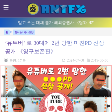
믿고 쓰는 대체 불가 해외증권사 《탑3》
핫이슈/ 시사교양
‘유튜버’ 로 30대에 2번 망한 마진PD 신상
공개 《영구보존판》
분량:
17
분
2024-07-08
2019-03-30