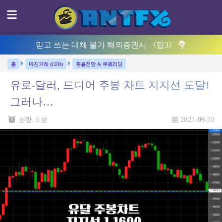
믿고 쓰는 대체 불가 해외증권사 《탑3》
마진거래 (CFD)
환율전망 & 무료리딩
유로-달러, 드디어 주봉 차트 지지선 도달!
그러나…
분량:
3
분
2021-09-30