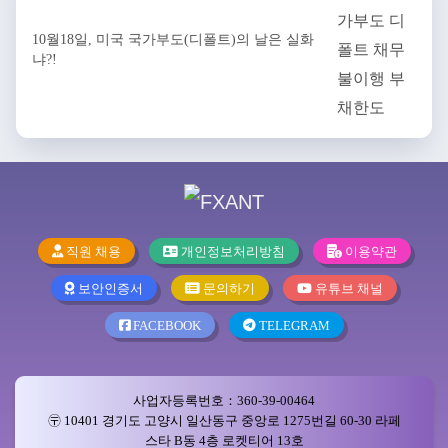
10월18일, 미국 국가부도(디폴트)의 날은 실화
냐?!
직원 채용
개인정보처리방침
이용약관
보안인증서
문의하기
유튜브 채널
FACEBOOK
TELEGRAM
사업자등록번호：360-39-00464
〶 10401 경기도 고양시 일산동구 중앙로 1275번길 60-30 라페
스타 B동 4층 로켓티어 13호