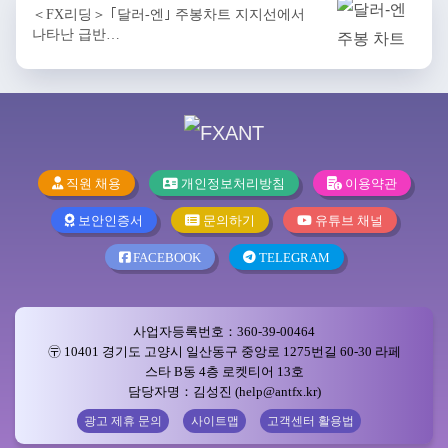
＜FX리딩＞ ｢달러-엔｣ 주봉차트 지지선에서
나타난 급반…
직원 채용
개인정보처리방침
이용약관
보안인증서
문의하기
유튜브 채널
FACEBOOK
TELEGRAM
사업자등록번호：360-39-00464
〶 10401 경기도 고양시 일산동구 중앙로 1275번길 60-30 라페
스타 B동 4층 로켓티어 13호
담당자명：김성진 (help@antfx.kr)
광고 제휴 문의
사이트맵
고객센터 활용법