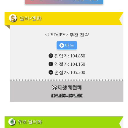
달러-엔화
<USD/JPY> 추천 전략
매도
진입가: 104.850
익절가: 104.150
손절가: 105.200
예상 레인지
104.150–104.950
유로-달러화