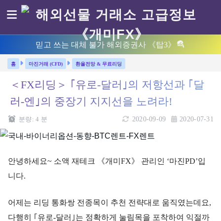
믿고 쓰는 대체 불가 해외증권사 《탑3》
마진거래 (CFD)
환율전망 & 무료리딩
＜FX리딩＞ ｢유로-달러｣의 저항선과 ｢달
러-엔｣의 중장기 지지선을 노려라!
분량:
4
분
2020-09-09
2020-07-31
안녕하세요~ 소액 재테크 《개미FX》 관리인 ‘마진PD’입
니다.
어제는 리딩 통화쌍 전종목이 추천 전략대로 움직였는데요,
다행히 ｢유로-달러｣는 정확하게 눌림목을 포착하여 익절까