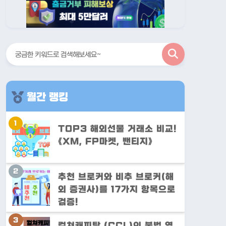
검
색
월간 랭킹
TOP3 해외선물 거래소 비교!
《XM, FP마켓, 밴티지》
추천 브로커와 비추 브로커(해
외 증권사)를 17가지 항목으로
검증!
컬쳐캐피탈 (CCL)의 불법 영