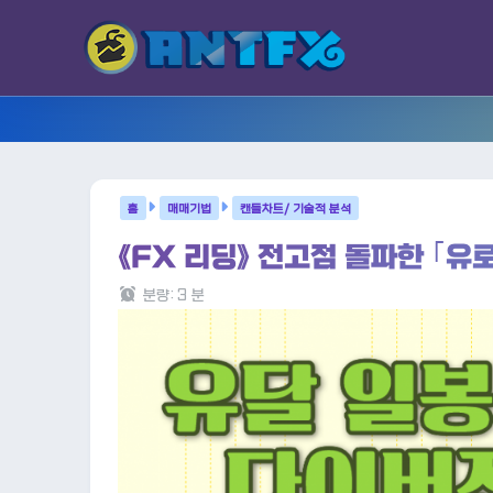
매매기법
캔들차트/ 기술적 분석
《FX 리딩》 전고점 돌파한 ｢유
분량:
3
분