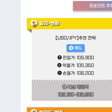
핀포인트 추천
달러-엔화
【USD/JPY】추천 전략
매도
진입가: 105.900
익절가: 105.350
손절가: 106.200
예상 레인지
105.150–105.950