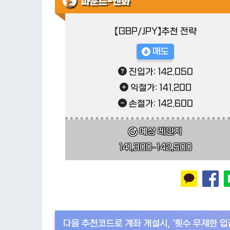
파운드-엔화
【GBP/JPY】추천 전략
매도
진입가: 142.050
익절가: 141.200
손절가: 142.600
예상 레인지
141.300–142.500
다음 추천코드로 계좌 개설시, ‘횟수 무제한 