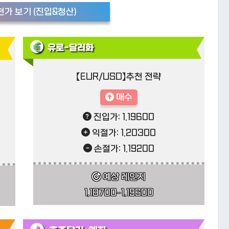
가 보기 (진입&청산)
유로-달러화
【EUR/USD】추천 전략
매수
진입가:
1.19600
익절가: 1.20300
손절가:
1.19200
예상 레인지
1.18700–1.19600