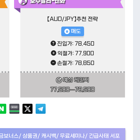
호주달러-엔화
【AUD/JPY】추천 전략
매도
진입가:
78.450
익절가:
77.900
손절가:
78.850
예상 레인지
77.500
—
78.500
입금보너스/ 상품권/ 캐시백/ 무료세미나/ 긴급사태 서포