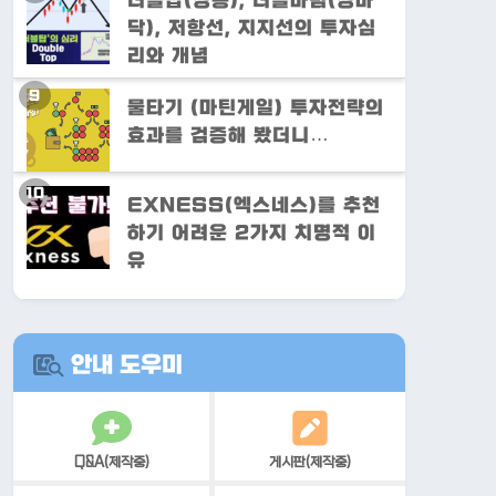
더블탑(쌍봉), 더블바텀(쌍바
닥), 저항선, 지지선의 투자심
리와 개념
물타기 (마틴게일) 투자전략의
효과를 검증해 봤더니…
EXNESS(엑스네스)를 추천
하기 어려운 2가지 치명적 이
유
안내 도우미
Q&A(제작중)
게시판(제작중)