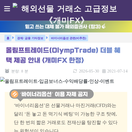
믿고 쓰는 대체 불가 해외증권사 《탑3》
경제/ 금융 기타정보
바이너리옵션 관련(비추천)
올림프트레이드(OlympTrade) 더블 혜
택 제공 안내 <개미FX 한정>
분량:
8
분
2026-05-30
2021-07-14
‘바이너리옵션’ 이용 자제 공지
‘바이너리옵션’은 선물거래나 마진거래(CFD)와는
달리 ‘돈 놓고 돈 먹기식 베팅’이 가능한 구조 탓에,
단 한 번의 짧은 거래로도 전재산을 탕진할 수 있다
는 위험성이 있습니다.