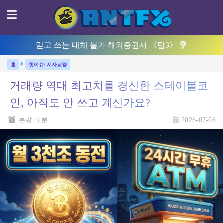
믿고 쓰는 대체 불가 해외증권사 《탑3》
핫이슈/ 시사교양
거래량 역대 최고치를 경신한 스테이블코
인, 아직도 안 쓰고 계신가요?
분량:
3
분
2026-07-06