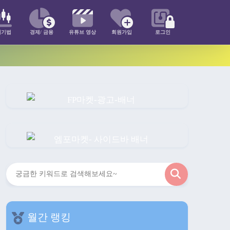
매기법
경제/ 금융
유튜브 영상
회원가입
로그인
검
색
월간 랭킹