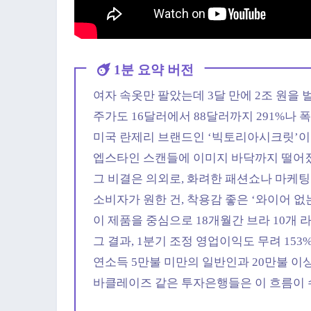
1분 요약 버전
여자 속옷만 팔았는데 3달 만에 2조 원을 
주가도 16달러에서 88달러까지 291%나 
미국 란제리 브랜드인 ‘빅토리아시크릿’
엡스타인 스캔들에 이미지 바닥까지 떨어졌
그 비결은 의외로, 화려한 패션쇼나 마케
소비자가 원한 건, 착용감 좋은 ‘와이어 없
이 제품을 중심으로 18개월간 브라 10개
그 결과, 1분기 조정 영업이익도 무려 153
연소득 5만불 미만의 일반인과 20만불 이
바클레이즈 같은 투자은행들은 이 흐름이 