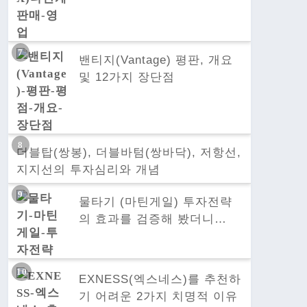
밴티지(Vantage) 평판, 개요
및 12가지 장단점
더블탑(쌍봉), 더블바텀(쌍바닥), 저항선,
지지선의 투자심리와 개념
물타기 (마틴게일) 투자전략
의 효과를 검증해 봤더니…
EXNESS(엑스네스)를 추천하
기 어려운 2가지 치명적 이유