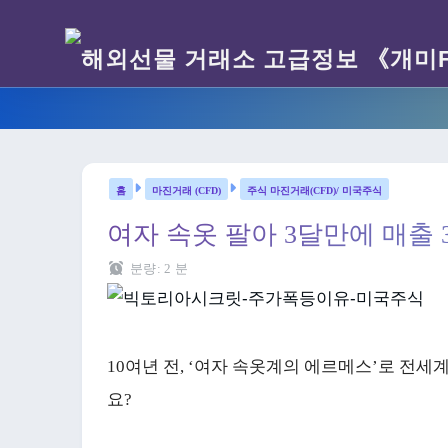
마진거래 (CFD)
주식 마진거래(CFD)/ 미국주식
여자 속옷 팔아 3달만에 매출 
분량:
2
분
10여년 전, ‘여자 속옷계의 에르메스’로 전
요?