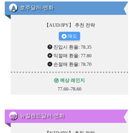
호주달러-엔화
【AUD/JPY】 추천 전략
매도
진입시 환율: 78.35
익절매 환율: 77.80
손절매 환율: 78.70
예상 레인지
77.60–78.60
뉴질랜드달러-엔화