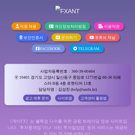
직원 채용
개인정보처리방침
이용약관
보안인증서
문의하기
유튜브 채널
FACEBOOK
TELEGRAM
사업자등록번호：360-39-00464
〶 10401 경기도 고양시 일산동구 중앙로 1275번길 60-30 라페
스타 B동 4층 로켓티어 13호
담당자명：김성진 (help@antfx.kr)
광고 제휴 문의
사이트맵
고객센터 활용법
《개미FX》는 불특정 다수를 위한 금융 트레이딩 정보 사이트입
니다. ‘투자중개업’이나 ‘1대1 투자일임업’ 등의 서비스는 제공하
지 않는 점 양해 바랍니다.