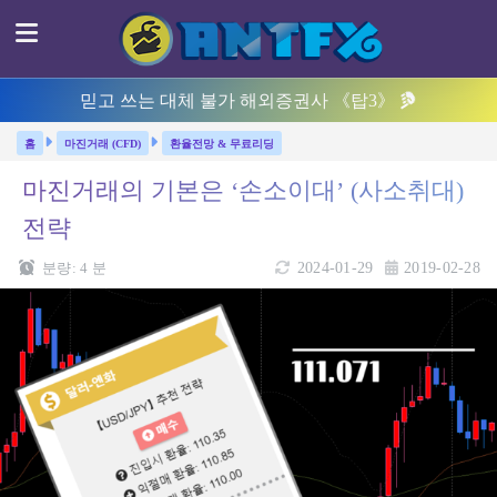
믿고 쓰는 대체 불가 해외증권사 《탑3》
마진거래 (CFD)
환율전망 & 무료리딩
마진거래의 기본은 ‘손소이대’ (사소취대)
전략
분량:
4
분
2024-01-29
2019-02-28