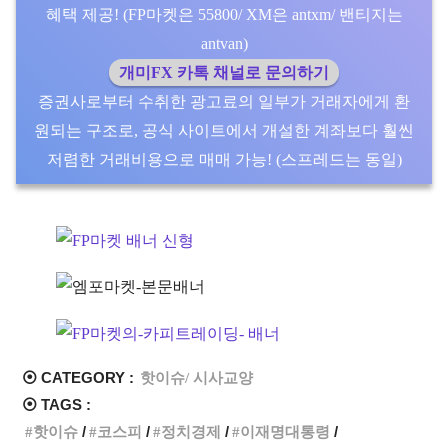
혜택 제공! (FP마켓은 55800/ XM은 antxm/ 밴티지는
antvan)
개미FX 카톡 채널로 문의하기
증권사로부터 수취한 광고료의 일부가 거래자에게 환
원되는 구조로, 공식 사이트에서 개설한 계좌보다 훨씬
저렴한 거래비용으로 매매 가능! (스프레드는 동일)
⦿ CATEGORY :
핫이슈/ 시사교양
⦿ TAGS :
핫이슈
코스피
정치경제
이재명대통령