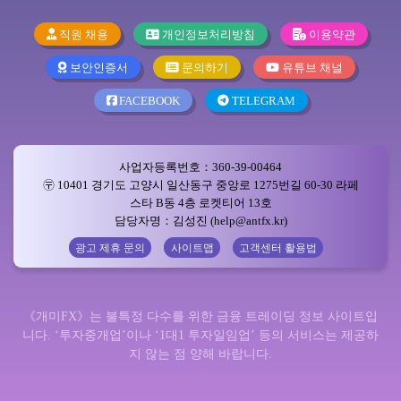
직원 채용
개인정보처리방침
이용약관
보안인증서
문의하기
유튜브 채널
FACEBOOK
TELEGRAM
사업자등록번호：360-39-00464
〶 10401 경기도 고양시 일산동구 중앙로 1275번길 60-30 라페
스타 B동 4층 로켓티어 13호
담당자명：김성진 (help@antfx.kr)
광고 제휴 문의
사이트맵
고객센터 활용법
《개미FX》는 불특정 다수를 위한 금융 트레이딩 정보 사이트입
니다. ‘투자중개업’이나 ‘1대1 투자일임업’ 등의 서비스는 제공하
지 않는 점 양해 바랍니다.