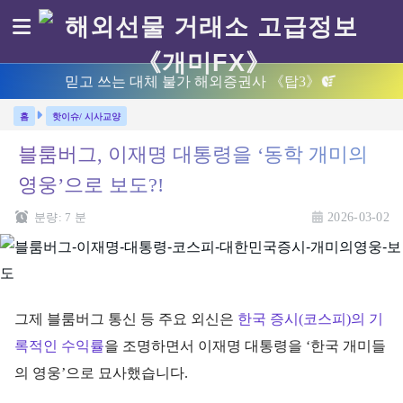
믿고 쓰는 대체 불가 해외증권사 《탑3》
핫이슈/ 시사교양
블룸버그, 이재명 대통령을 ‘동학 개미의
영웅’으로 보도?!
분량:
7
분
2026-03-02
그제 블룸버그 통신 등 주요 외신은
한국 증시(코스피)의 기
록적인 수익률
을 조명하면서 이재명 대통령을 ‘한국 개미들
의 영웅’으로 묘사했습니다.