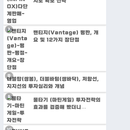
지도 확보 전략
밴티지(Vantage) 평판, 개
요 및 12가지 장단점
더블탑(쌍봉), 더블바텀(쌍바닥), 저항선,
지지선의 투자심리와 개념
물타기 (마틴게일) 투자전략의
효과를 검증해 봤더니…