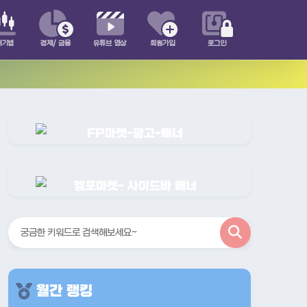
매기법
경제/ 금융
유튜브 영상
회원가입
로그인
검
색
월간 랭킹