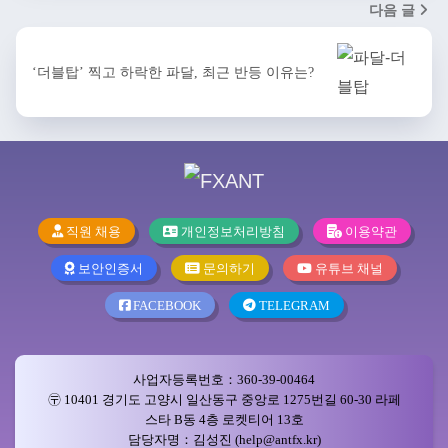
다음 글
‘더블탑’ 찍고 하락한 파달, 최근 반등 이유는?
직원 채용
개인정보처리방침
이용약관
보안인증서
문의하기
유튜브 채널
FACEBOOK
TELEGRAM
사업자등록번호：360-39-00464
〶 10401 경기도 고양시 일산동구 중앙로 1275번길 60-30 라페
스타 B동 4층 로켓티어 13호
담당자명：김성진 (help@antfx.kr)