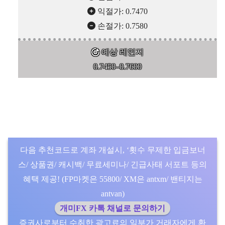
익절가: 0.7470
손절가: 0.7580
예상 레인지
0.7450–0.7600
다음 추천코드로 계좌 개설시, ‘횟수 무제한 입금보너
스/ 상품권/ 캐시백/ 무료세미나/ 긴급사태 서포트 등의
혜택 제공! (FP마켓은 55800/ XM은 antxm/ 밴티지는
antvan)
개미FX 카톡 채널로 문의하기
증권사로부터 수취한 광고료의 일부가 거래자에게 환