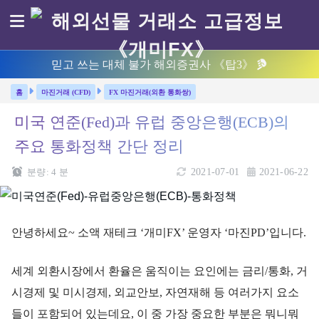
믿고 쓰는 대체 불가 해외증권사 《탑3》
마진거래 (CFD)
FX 마진거래(외환 통화쌍)
미국 연준(Fed)과 유럽 중앙은행(ECB)의
주요 통화정책 간단 정리
분량:
4
분
2021-07-01
2021-06-22
안녕하세요~ 소액 재테크 ‘개미FX’ 운영자 ‘마진PD’입니다.
세계 외환시장에서 환율은 움직이는 요인에는 금리/통화, 거
시경제 및 미시경제, 외교안보, 자연재해 등 여러가지 요소
들이 포함되어 있는데요, 이 중 가장 중요한 부분은 뭐니뭐