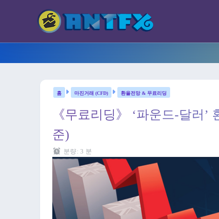
마진거래 (CFD)
환율전망 & 무료리딩
《무료리딩》 ‘파운드-달러’ 
준)
분량:
3
분