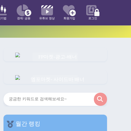
매기법
경제/ 금융
유튜브 영상
회원가입
로그인
검
색
월간 랭킹