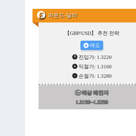
파운드-달러
【GBP/USD】 추천 전략
매도
진입가: 1.3220
익절가: 1.3160
손절가: 1.3280
예상 레인지
1.3150–1.3250