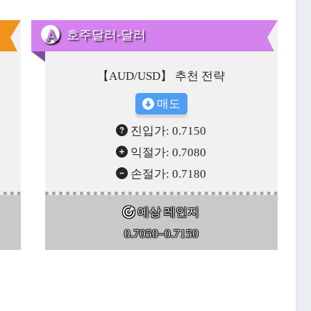
호주달러-달러
【AUD/USD】 추천 전략
매도
진입가: 0.7150
익절가: 0.7080
손절가: 0.7180
예상 레인지
0.7050–0.7150