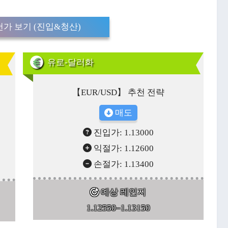
가 보기 (진입&청산)
유로-달러화
【EUR/USD】 추천 전략
매도
진입가: 1.13000
익절가: 1.12600
손절가: 1.13400
예상 레인지
1.12550–1.13150