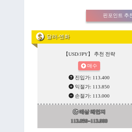
핀포인트 추천
달러-엔화
【USD/JPY】 추천 전략
매수
진입가: 113.400
익절가: 113.850
손절가: 113.000
예상 레인지
113.050–113.900