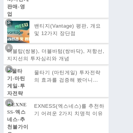
밴티지(Vantage) 평판, 개요
및 12가지 장단점
더블탑(쌍봉), 더블바텀(쌍바닥), 저항선,
지지선의 투자심리와 개념
물타기 (마틴게일) 투자전략
의 효과를 검증해 봤더니…
EXNESS(엑스네스)를 추천하
기 어려운 2가지 치명적 이유