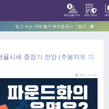
해외선물(CFD)
해외 거래소
매
믿고 쓰는 대체 불가 해외증권사 《탑3》
환율시세 중장기 전망 (주봉차트 기
2021-12-14