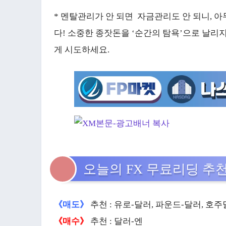
* 멘탈관리가 안 되면 자금관리도 안 되니, 
다! 소중한 종잣돈을 ‘순간의 탐욕’으로 날리
게 시도하세요.
오늘의 FX 무료리딩 추천가
《매도》
추천 : 유로-달러, 파운드-달러, 호
《매수》
추천 : 달러-엔