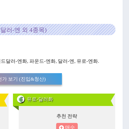
달러-엔 외 4종목)
랜드달러-엔화, 파운드-엔화, 달러-엔, 유로-엔화.
가 보기 (진입&청산)
유로-달러화
추천 전략
매수