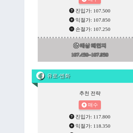
진입가: 107.500
익절가: 107.850
손절가: 107.250
예상 레인지
107.450–107.950
유로-엔화
추천 전략
매수
진입가: 117.800
익절가: 118.350