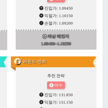
진입가: 1.09450
익절가: 1.10150
손절가: 1.09200
예상 레인지
1.09400–1.10250
파운드-엔화
추천 전략
매수
진입가: 131.850
익절가: 131.150