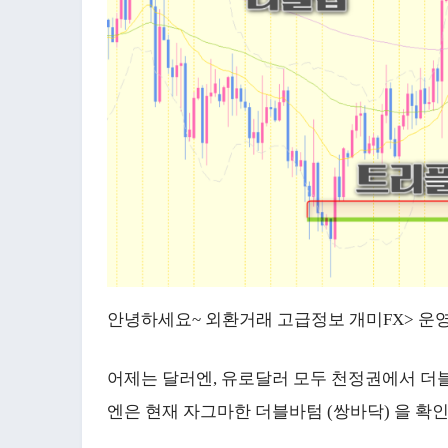
안녕하세요~ 외환거래 고급정보 개미FX> 운영
어제는 달러엔, 유로달러 모두 천정권에서 더블
엔은 현재 자그마한 더블바텀 (쌍바닥) 을 확