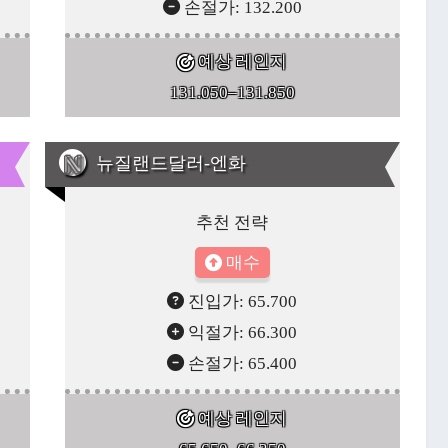
손절가: 132.200
예상 레인지
131.050–131.850
뉴질랜드달러-엔화
추천 전략
매수
진입가: 65.700
익절가: 66.300
손절가: 65.400
예상 레인지