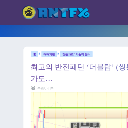
매매기법
캔들차트/ 기술적 분석
최고의 반전패턴 ‘더블탑’ (쌍봉
가도…
분량:
4
분