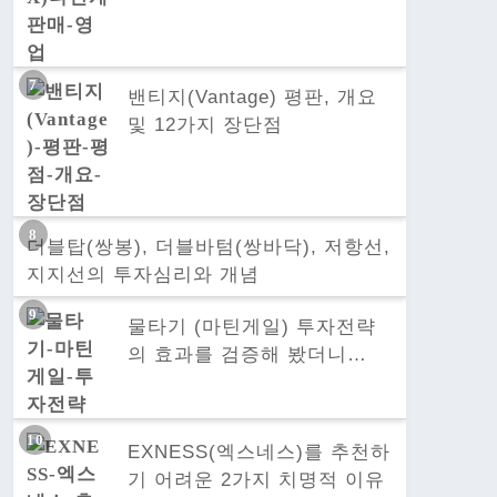
밴티지(Vantage) 평판, 개요
및 12가지 장단점
더블탑(쌍봉), 더블바텀(쌍바닥), 저항선,
지지선의 투자심리와 개념
물타기 (마틴게일) 투자전략
의 효과를 검증해 봤더니…
EXNESS(엑스네스)를 추천하
기 어려운 2가지 치명적 이유