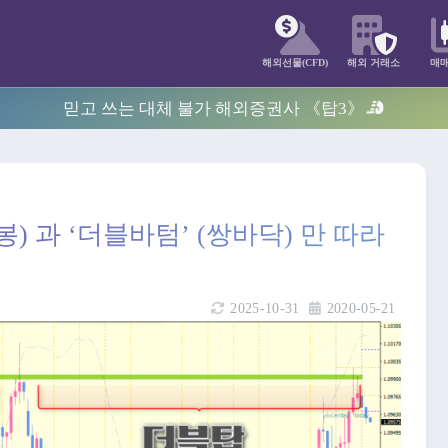
해외선물(CFD)
해외 거래소
매
믿고 쓰는 대체 불가 해외증권사 《탑3》
) 과 ‘더블바텀’ (쌍바닥) 만 따라
2025-10-31
2020-05-21