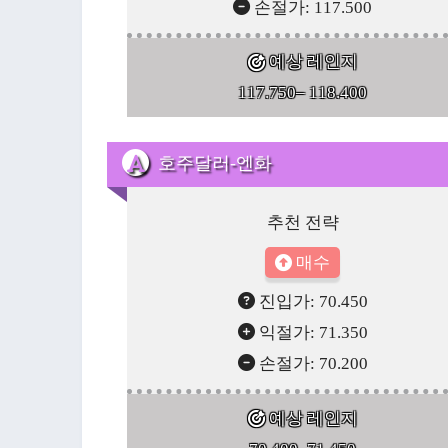
손절가: 117.500
예상 레인지
117.750– 118.400
호주달러-엔화
추천 전략
매수
진입가: 70.450
익절가: 71.350
손절가: 70.200
예상 레인지