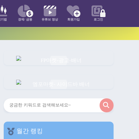
매기법
경제/ 금융
유튜브 영상
회원가입
로그인
검
색
월간 랭킹