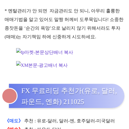
* 멘탈관리가 안 되면 자금관리도 안 되니, 아무리 훌륭한
매매기법을 알고 있어도 말짱 허께비 도루묵입니다! 소중한
종잣돈을 ‘순간의 욕망’으로 날리지 않기 위해서라도 투자
(매매)는 자기책임 하에 신중하게 시도하세요.
FX 무료리딩 추천가(유로, 달러,
파운드, 엔화) 211025
《매도》
추천 : 유로-달러, 달러-엔, 호주달러-미국달러