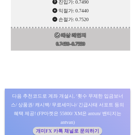
진입가: 0.7490
익절가: 0.7440
손절가: 0.7520
예상 레인지
0.7450–0.7550
다음 추천코드로 계좌 개설시, ‘횟수 무제한 입금보너
스/ 상품권/ 캐시백/ 무료세미나/ 긴급사태 서포트 등의
혜택 제공! (FP마켓은 55800/ XM은 antxm/ 밴티지는
antvan)
개미FX 카톡 채널로 문의하기