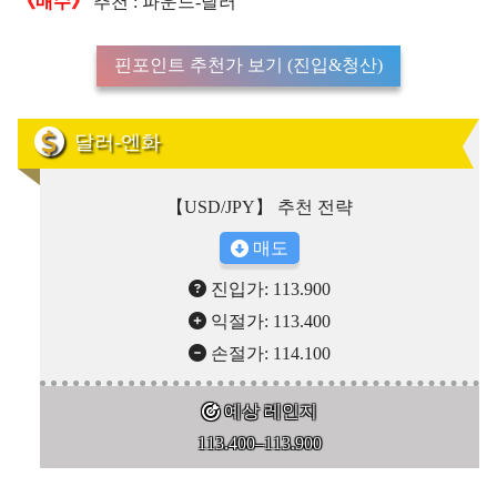
《매수》
추천 : 파운드-달러
핀포인트 추천가 보기 (진입&청산)
달러-엔화
【USD/JPY】 추천 전략
매도
진입가: 113.900
익절가: 113.400
손절가: 114.100
예상 레인지
113.400–113.900