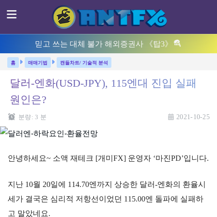
믿고 쓰는 대체 불가 해외증권사 《탑3》
매매기법
캔들차트/ 기술적 분석
달러-엔화(USD-JPY), 115엔대 진입 실패
원인은?
분량:
3
분
2021-10-25
안녕하세요~ 소액 재테크 [개미FX] 운영자 ‘마진PD’입니다.
지난 10월 20일에 114.70엔까지 상승한 달러-엔화의 환율시
세가 결국은 심리적 저항선이었던 115.00엔 돌파에 실패하
고 말았네요.