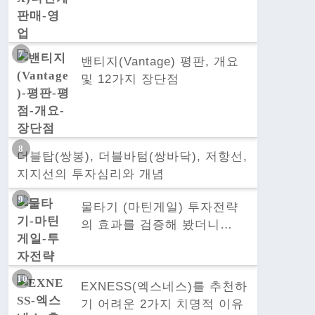
밴티지(Vantage) 평판, 개요
및 12가지 장단점
더블탑(쌍봉), 더블바텀(쌍바닥), 저항선,
지지선의 투자심리와 개념
물타기 (마틴게일) 투자전략
의 효과를 검증해 봤더니…
EXNESS(엑스네스)를 추천하
기 어려운 2가지 치명적 이유