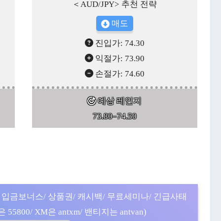
＜AUD/JPY> 추천 전략
매도
진입가: 74.30
익절가: 73.90
손절가: 74.60
예상 레인지
73.80–74.50
 입금보너스/ 상품권/ 캐시백/ 무료세미나/ 긴급사태
5800/ XM은 antxm/ 밴티지는 antvan)