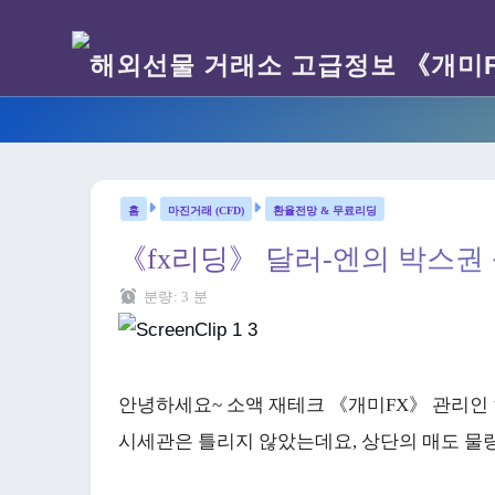
마진거래 (CFD)
환율전망 & 무료리딩
《fx리딩》 달러-엔의 박스권
분량:
3
분
안녕하세요~ 소액 재테크 《개미FX》 관리인 
시세관은 틀리지 않았는데요, 상단의 매도 물