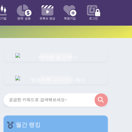
매기법
경제/ 금융
유튜브 영상
회원가입
로그인
검
색
월간 랭킹