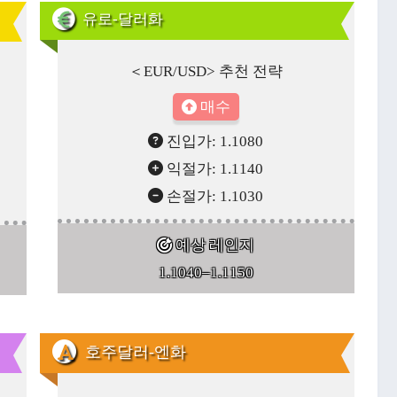
유로-달러화
＜EUR/USD> 추천 전략
매수
진입가: 1.1080
익절가: 1.1140
손절가: 1.1030
예상 레인지
1.1040–1.1150
호주달러-엔화