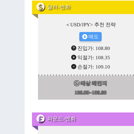
달러-엔화
＜USD/JPY> 추천 전략
매도
진입가: 108.80
익절가: 108.35
손절가: 109.10
예상 레인지
108.00–108.80
파운드-엔화