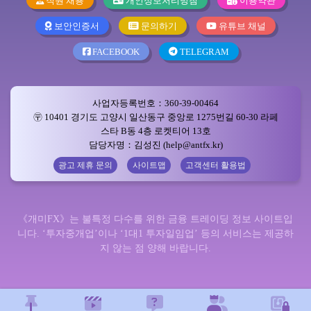
직원 채용
개인정보처리방침
이용약관
보안인증서
문의하기
유튜브 채널
FACEBOOK
TELEGRAM
사업자등록번호：360-39-00464
〶 10401 경기도 고양시 일산동구 중앙로 1275번길 60-30 라페
스타 B동 4층 로켓티어 13호
담당자명：김성진 (help@antfx.kr)
광고 제휴 문의
사이트맵
고객센터 활용법
《개미FX》는 불특정 다수를 위한 금융 트레이딩 정보 사이트입
니다. ‘투자중개업’이나 ‘1대1 투자일임업’ 등의 서비스는 제공하
지 않는 점 양해 바랍니다.