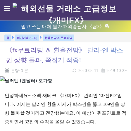
믿고 쓰는 대체 불가 해외증권사 《탑3》
마진거래 (CFD)
환율전망 & 무료리딩
《fx무료리딩 ＆ 환율전망》 달러-엔 박스
권 상향 돌파, 쪽집게 적중!
분량:
3
분
2020-08-11
2019-10-29
안녕하세요~ 소액 재테크 《개미FX》 관리인 ‘마진PD’입
니다. 어제는 달러엔 환율 시세가 박스권을 뚫고 109엔을 상
향 돌파할 것이라고 전망했는데요, 이 예상이 핀포인트로 적
중하면서 32핍의 수익을 올릴 수 있었습니다.