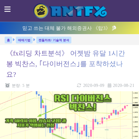
믿고 쓰는 대체 불가 해외증권사 《탑3》
매매기법
캔들차트/ 기술적 분석
《fx리딩 차트분석》 어젯밤 유달 1시간
봉 빅찬스, ｢다이버전스｣를 포착하셨나
요?
분량:
5
분
2020-09-09
2020-08-21