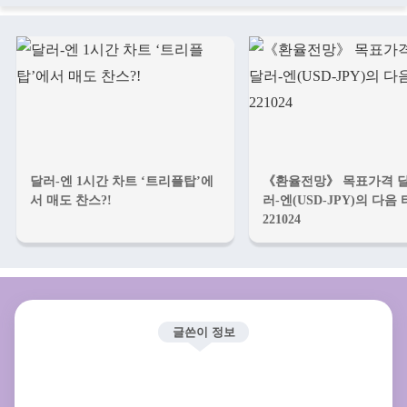
달러-엔 1시간 차트 ‘트리플탑’에
《환율전망》 목표가격 
서 매도 찬스?!
러-엔(USD-JPY)의 다음
221024
글쓴이 정보