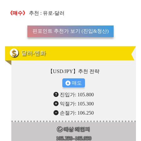
《매수》
추천 : 유로-달러
핀포인트 추천가 보기 (진입&청산)
달러-엔화
【USD/JPY】추천 전략
매도
진입가: 105.800
익절가: 105.300
손절가: 106.250
예상 레인지
105.350–105.950