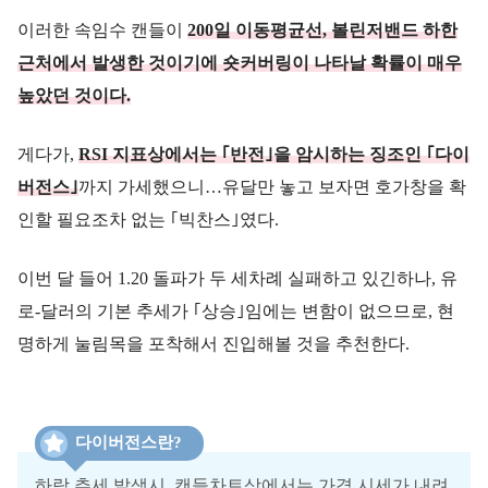
이러한 속임수 캔들이
200일 이동평균선, 볼린저밴드 하한
근처에서 발생한 것이기에 숏커버링이 나타날 확률이 매우
높았던 것이다.
게다가,
RSI 지표상에서는 ｢반전｣을 암시하는 징조인 ｢다이
버전스｣
까지 가세했으니…유달만 놓고 보자면 호가창을 확
인할 필요조차 없는 ｢빅찬스｣였다.
이번 달 들어 1.20 돌파가 두 세차례 실패하고 있긴하나, 유
로-달러의 기본 추세가 ｢상승｣임에는 변함이 없으므로, 현
명하게 눌림목을 포착해서 진입해볼 것을 추천한다.
다이버전스란?
하락 추세 발생시, 캔들차트상에서는 가격 시세가 내려