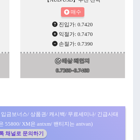
매수
진입가: 0.7420
익절가: 0.7470
손절가: 0.7390
예상 레인지
0.7360–0.7460
 입금보너스/ 상품권/ 캐시백/ 무료세미나/ 긴급사태
5800/ XM은 antxm/ 밴티지는 antvan)
카톡 채널로 문의하기