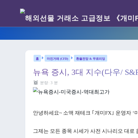
마진거래 (CFD)
환율전망 & 무료리딩
뉴욕 증시, 3대 지수(다우/ S
분량:
3
분
안녕하세요~ 소액 재테크 ｢개미FX｣ 운영자 ‘
그제는 모든 종목 시세가 사전 시나리오 대로 