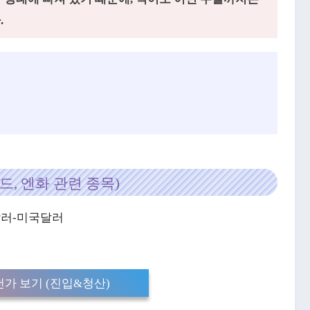
.
드, 엔화 관련 종목)
주달러-미국달러
가 보기 (진입&청산)