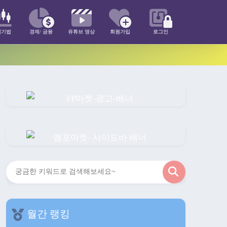
매기법
경제/ 금융
유튜브 영상
회원가입
로그인
검
색
월간 랭킹