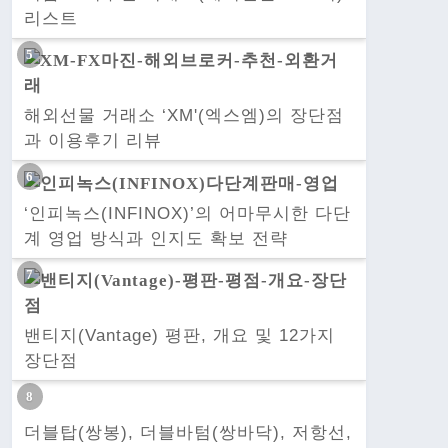
리스트
해외선물 거래소 ‘XM'(엑스엠)의 장단점
과 이용후기 리뷰
‘인피녹스(INFINOX)’의 어마무시한 다단
계 영업 방식과 인지도 확보 전략
밴티지(Vantage) 평판, 개요 및 12가지
장단점
더블탑(쌍봉), 더블바텀(쌍바닥), 저항선,