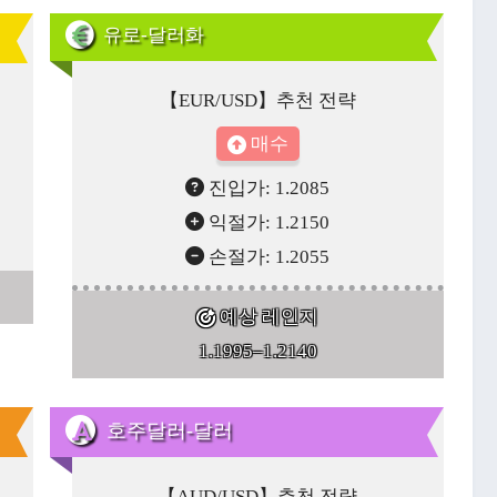
유로-달러화
【EUR/USD】추천 전략
매수
진입가: 1.2085
익절가: 1.2150
손절가: 1.2055
예상 레인지
1.1995–1.2140
호주달러-달러
【AUD/USD】추천 전략