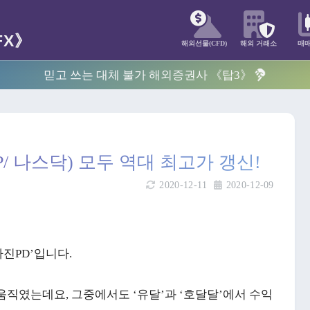
해외선물(CFD)
해외 거래소
매
믿고 쓰는 대체 불가 해외증권사 《탑3》
&P/ 나스닥) 모두 역대 최고가 갱신!
2020-12-11
2020-12-09
마진PD’입니다.
움직였는데요, 그중에서도 ‘유달’과 ‘호달달’에서 수익