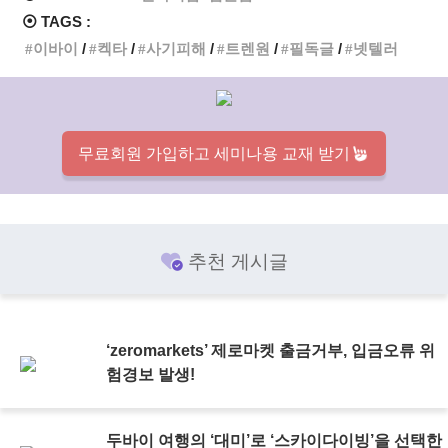
⦿ TAGS :
이바이
켁타
사기피해
트렌원
필독글
넷텔러
무료회원 가입하고 세미나용 교재 받기
추천 게시글
‘zeromarkets’ 제로마켓 출금거부, 입금오류 위
험경보 발생!
두바이 여행의 ‘대미’로 ‘스카이다이빙’을 선택한