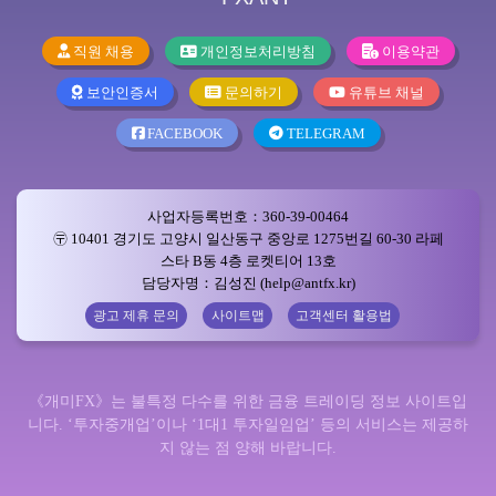
직원 채용
개인정보처리방침
이용약관
보안인증서
문의하기
유튜브 채널
FACEBOOK
TELEGRAM
사업자등록번호：360-39-00464
〶 10401 경기도 고양시 일산동구 중앙로 1275번길 60-30 라페
스타 B동 4층 로켓티어 13호
담당자명：김성진 (help@antfx.kr)
광고 제휴 문의
사이트맵
고객센터 활용법
《개미FX》는 불특정 다수를 위한 금융 트레이딩 정보 사이트입
니다. ‘투자중개업’이나 ‘1대1 투자일임업’ 등의 서비스는 제공하
지 않는 점 양해 바랍니다.