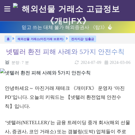
믿고 쓰는 대체 불가 해외증권사 《탑3》
해외선물 거래소(마진거래 브로커)
전자지갑/ 입출금
넷텔러 환전 피해 사례와 5가지 안전수칙
분량:
7
분
2024-07-09
2024-03-06
안녕하세요～ 마진거래 재테크 《개미FX》 운영자 ‘마진
PD’입니다. 오늘의 키워드는 【넷텔러 환전업체 안전수
칙】입니다.
‘넷텔러(NETELLER)’는 금융 트레이딩 중개 회사(해외 선물
사, 증권사, 코인 거래소) 또는 갬블링(도박) 업체들이 주로