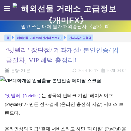
믿고 쓰는 대체 불가 해외증권사 《탑3》
해외선물 거래소(마진거래 브로커)
전자지갑/ 입출금
‘넷텔러’ 장단점/ 계좌개설/ 본인인증/ 입
금절차, VIP 혜택 총정리!
분량:
21
분
2024-10-17
2020-03-04
‘넷텔러’ (Neteller)
는 영국의 핀테크 기업 ‘페이세이프
(Paysafe)’가 만든 전자결제 (온라인 충전식 지갑) 서비스 브
랜드다.
온라인상의 지급/ 결제 서비스라고 하면 ‘페이팔’ (PayPal) 을