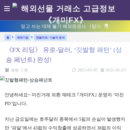
믿고 쓰는 대체 불가 해외증권사 《탑3》
매매기법
캔들차트/ 기술적 분석
《FX 리딩》 유로-달러, ‘깃발형 패턴’ (상
승 페넌트) 완성!
분량:
3
분
2021-03-05
2021-01-25
안녕하세요~ 마진거래 외환 재테크 ｢개미FX｣ 운영자 ‘마진
PD’입니다.
지난 금요일에는 호주달러 종목에서 5핍의 손실이 발생했지
만 ‘파달’에서 43핍의 수익창출에 성공하면서 38핍의 이익