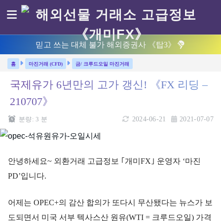
믿고 쓰는 대체 불가 해외증권사 《탑3》
마진거래 (CFD)
금/ 크루드오일 마진거래
국제유가 6년만의 고가 갱신! 《FX 리딩 –
210707》
분량:
3
분
2024-06-21
2021-07-07
안녕하세요~ 외환거래 고급정보 ｢개미FX｣ 운영자 ‘마진
PD’입니다.
어제는 OPEC+의 감산 합의가 또다시 무산됐다는 뉴스가 보
도되면서 미국 서부 텍사스산 원유(WTI = 크루드오일) 가격