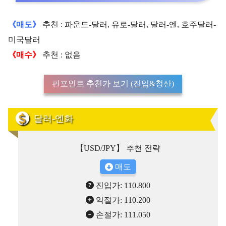
《매도》
추천 : 파운드-달러, 유로-달러, 달러-엔, 호주달러-
미국달러
《매수》
추천 : 없음
핀포인트 추천가 보기 (진입&청산)
달러-엔화
【USD/JPY】 추천 전략
매도
진입가: 110.800
익절가: 110.200
손절가: 111.050