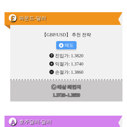
파운드-달러
【GBP/USD】 추천 전략
매도
진입가: 1.3820
익절가: 1.3740
손절가: 1.3860
예상 레인지
1.3720–1.3850
호주달러-달러