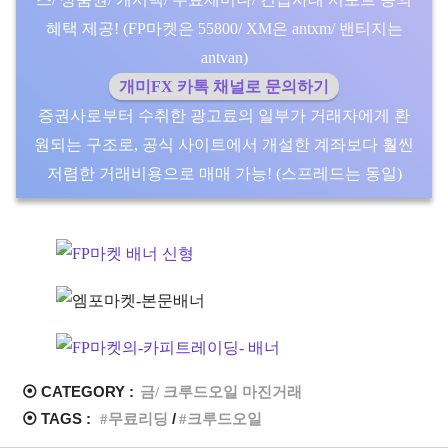
혜택 제공! (FP마켓은 55800/ XM은 antxm/ 밴티지는
antvan)
개미FX 카톡 채널로 문의하기
증권사로부터 수취한 광고료의 일부가 거래자에게 환
원되는 구조로, 공식 사이트에서 개설한 계좌보다 훨씬
저렴한 거래비용으로 매매 가능! (스프레드는 동일)
⦿ CATEGORY :
금/ 크루드오일 마진거래
⦿ TAGS :
무료리딩
크루드오일