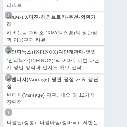
리스트
해외선물 거래소 ‘XM'(엑스엠)의 장단점
과 이용후기 리뷰
‘인피녹스(INFINOX)’의 어마무시한 다단
계 영업 방식과 인지도 확보 전략
밴티지(Vantage) 평판, 개요 및 12가지
장단점
더블탑(쌍봉), 더블바텀(쌍바닥), 저항선,