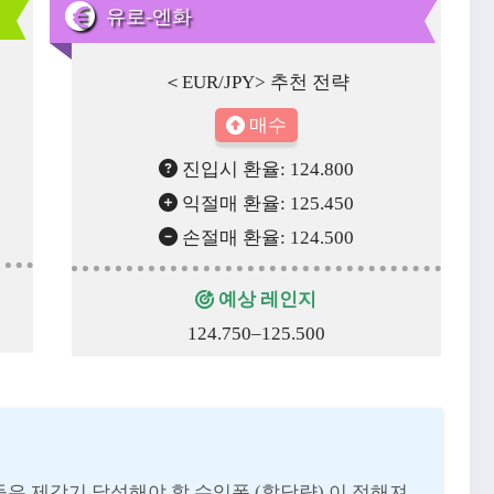
유로-엔화
＜EUR/JPY> 추천 전략
매수
진입시 환율: 124.800
익절매 환율: 125.450
손절매 환율: 124.500
예상 레인지
124.750–125.500
은 제각기 달성해야 할 수익폭 (할당량) 이 정해져