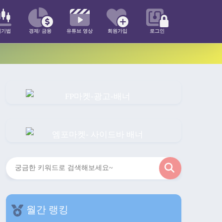
매기법
경제/ 금융
유튜브 영상
회원가입
로그인
검
색
월간 랭킹