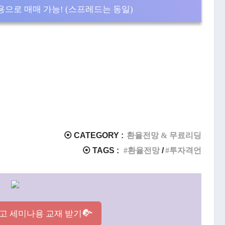
으로 매매 가능! (스프레드는 동일)
⦿ CATEGORY :
환율전망 & 무료리딩
⦿ TAGS :
환율전망
투자격언
고 세미나용 교재 받기