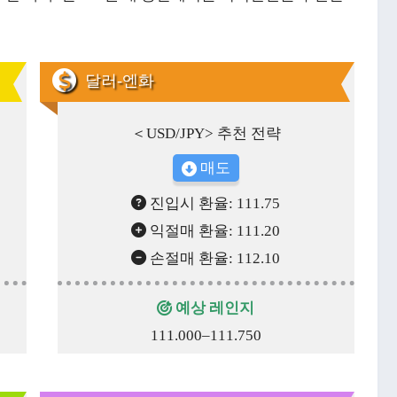
달러-엔화
＜USD/JPY> 추천 전략
매도
진입시 환율: 111.75
익절매 환율: 111.20
손절매 환율: 112.10
예상 레인지
111.000–111.750