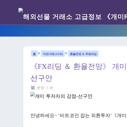
마진거래 (CFD)
환율전망 & 무료리딩
《FX리딩 ＆ 환율전망》 개미
선구안
분량:
5
분
안녕하세요~ ‘비트코인 잡는 외환투자’《개미F