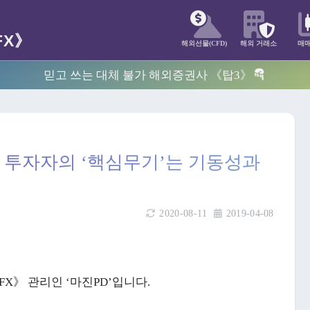
해외선물(CFD)
해외 거래소
매
믿고 쓰는 대체 불가 해외증권사 《탑3》
 투자자의 ‘핵심무기’는 기동성과
2020-08-11
2019-04-08
X》 관리인 ‘마진PD’입니다.